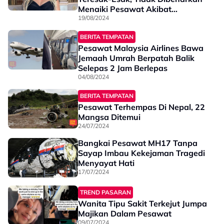
Menaiki Pesawat Akibat
Bercakap Bahasa Albania
19/08/2024
BERITA TEMPATAN
Pesawat Malaysia Airlines Bawa
Jemaah Umrah Berpatah Balik
Selepas 2 Jam Berlepas
04/08/2024
BERITA TEMPATAN
Pesawat Terhempas Di Nepal, 22
Mangsa Ditemui
24/07/2024
Bangkai Pesawat MH17 Tanpa
Sayap Imbau Kekejaman Tragedi
Menyayat Hati
17/07/2024
TREND PASARAN
Wanita Tipu Sakit Terkejut Jumpa
Majikan Dalam Pesawat
09/07/2024