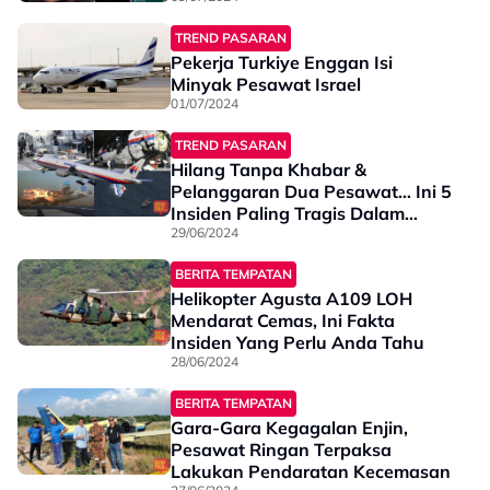
TREND PASARAN
Pekerja Turkiye Enggan Isi
Minyak Pesawat Israel
01/07/2024
TREND PASARAN
Hilang Tanpa Khabar &
Pelanggaran Dua Pesawat… Ini 5
Insiden Paling Tragis Dalam
Sejarah Penerbangan!
29/06/2024
BERITA TEMPATAN
Helikopter Agusta A109 LOH
Mendarat Cemas, Ini Fakta
Insiden Yang Perlu Anda Tahu
28/06/2024
BERITA TEMPATAN
Gara-Gara Kegagalan Enjin,
Pesawat Ringan Terpaksa
Lakukan Pendaratan Kecemasan