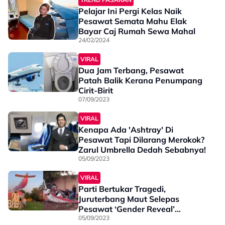
Pelajar Ini Pergi Kelas Naik
Pesawat Semata Mahu Elak
Bayar Caj Rumah Sewa Mahal
24/02/2024
VIRAL
Dua Jam Terbang, Pesawat
Patah Balik Kerana Penumpang
Cirit-Birit
07/09/2023
VIRAL
Kenapa Ada 'Ashtray' Di
Pesawat Tapi Dilarang Merokok?
Zarul Umbrella Dedah Sebabnya!
05/09/2023
VIRAL
Parti Bertukar Tragedi,
Juruterbang Maut Selepas
Pesawat ‘Gender Reveal’
Terhempas
05/09/2023