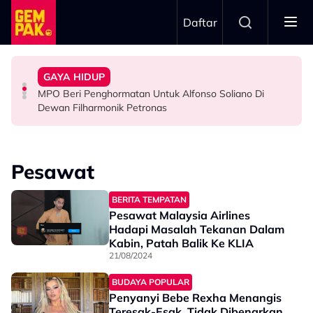
Skip to main content
Daftar
Menyerlah…”
Bawa Watak Jahat - “Tak Semestinya Hero Saja
Jasny
GAYA HIDUP
Zain Saidin Syukur Kembali Shooting, Akui Lagi Suka
“Harapnya Tahun Ini Terakhir La Untuk Saya…” - Ezzanie
Yusry Belum Terfikir Masuk GV, Rasa Tak Adil Sebab…
MPO Beri Penghormatan Untuk Alfonso Soliano Di
HIBURAN
HIBURAN
HIBURAN
Dewan Filharmonik Petronas
Pesawat
BERITA TEMPATAN
Pesawat Malaysia Airlines
Hadapi Masalah Tekanan Dalam
Kabin, Patah Balik Ke KLIA
21/08/2024
BUDAYA POPULAR
Penyanyi Bebe Rexha Menangis
Teresak-Esak, Tidak Dibenarkan