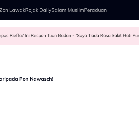
Zon Lawak
Rojak Daily
Salam Muslim
Peraduan
epas Rieffa? Ini Respon Tuan Badan - "Saya Tiada Rasa Sakit Hati Pun.
 Bapa
ab Keluarga Rasa Bakal Suami Tak Setaraf
ri Syukur Boleh Solat Berdiri Selepas…
aripada Pon Nawasch!