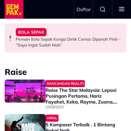
Skip to main content
Daftar
Kau Ini Nak Kena…”
Berkaitan Emosi…”
Kesabaran Fasha Sandha Makin ‘Tipis’ - “Orang Macam
Dambaan Syurga 2026’ - “Kita Tahu Permasalah Banyak
BOLA SEPAK
Dakwa Pelakon Tak Serik Datang Lewat Ke Set,
Anne Ngasri Terharu Jadi Panel Program ‘Bidadari
"Orang Keji Orang Fitnah Itu Normal" - Azza Elite
Pemain Bola Sepak Kongsi Detik Cemas Dipanah Petir -
HIBURAN
HIBURAN
SELEBRITI
“Saya Ingat Sudah Mati”
Raise
RANCANGAN REALITI
Raise The Star Malaysia: Lepasi
Pusingan Pertama, Hariz
Fayahet, Keka, Rayme, Zuana,
Didie Shazry Berjaya ‘Debut’
10/08/2025
Dengan Lagu Baharu
VIRAL
5 Komposer Terbaik . 1 Bintang
Bakal Naik