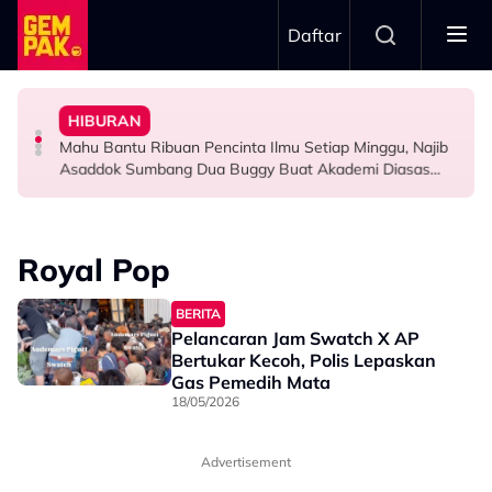
Skip to main content
Daftar
Hati Pun..."
Pernah Lupakan..." - Yassin Yahya
Rieffa? Ini Respon Tuan Badan - "Saya Tiada Rasa Sakit
HIBURAN
"Aku Ada Kisah Yang Satu Malaysia Pernah Tahu & Tak
Aliff Rakib Hadiah Rumah RM1 Juta Kepada Ibu Bapa
Big Stage Rocketfuel: Tiada Penyingkiran Selepas
Mahu Bantu Ribuan Pencinta Ilmu Setiap Minggu, Najib
SELEBRITI
BERITA
SELEBRITI
Asaddok Sumbang Dua Buggy Buat Akademi Diasas
Ustaz Wadi Annuar
Royal Pop
BERITA
Pelancaran Jam Swatch X AP
Bertukar Kecoh, Polis Lepaskan
Gas Pemedih Mata
18/05/2026
Advertisement