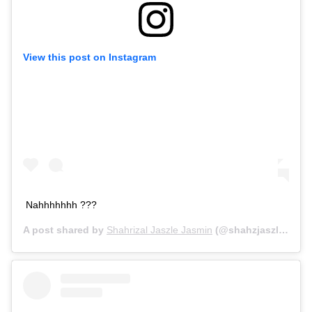
View this post on Instagram
Nahhhhhhh ???
A post shared by
Shahrizal Jaszle Jasmin
(@shahzjaszle) on
D