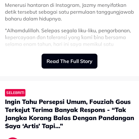
Menerusi hantaran di Instagram, Jazmy menyifatkan
detik tersebut sebagai satu permulaan tanggungjawab
baharu dalam hidupnya.
"Alhamdulillah. Selepas segala liku-liku, pengorbanan,
kepercayaan dan toleransi yang kami bina bersama
selama enam tahun, hari ini saya memikul satu
tanggungjawab baharu sebagai seorang suami.
Read The Full Story
"Perjalanan ini mengajar saya bahawa masih banyak
lagi pengajaran dan pengalaman yang akan kami lalui
bersama. Semoga setiap ujian dan setiap kebahagiaan
yang mendatang menjadi kekuatan buat kami berdua
dalam membina rumah tangga yang diredai Allah,"
SELEBRITI
tulisnya.
Ingin Tahu Persepsi Umum, Fouziah Gous
Dalam perkongsian sama, Jazmy turut menitipkan
Terkejut Terima Banyak Respons - “Tak
ucapan istimewa buat isterinya yang setia
Jangka Korang Balas Dengan Pandangan
menemaninya sepanjang enam tahun mereka
Saya ‘Artis’ Tapi…”
bersama.