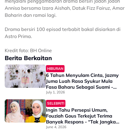
menjalani penggambaran drama bersiri Jodoh Jodoh
Annisa bersama Izara Aishah, Datuk Fizz Fairuz, Amar
Baharin dan ramai lagi.
Drama bersiri 100 episod terbabit bakal disiarkan di
Astro Prima.
Kredit foto: BH Online
Berita Berkaitan
HIBURAN
6 Tahun Menyulam Cinta, Jazmy
Juma Luah Rasa Syukur Mula
Fasa Baharu Sebagai Suami -
“Terima Kasih Kerana…”
July 1, 2026
SELEBRITI
Ingin Tahu Persepsi Umum,
Fouziah Gous Terkejut Terima
Banyak Respons - “Tak Jangka
Korang Balas Dengan
June 4, 2026