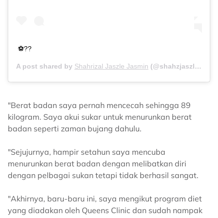
⚽️??
A post shared by
Shahrizal Jaszle Jasmin
(@shahzjaszle) on
D
"Berat badan saya pernah mencecah sehingga 89
kilogram. Saya akui sukar untuk menurunkan berat
badan seperti zaman bujang dahulu.
"Sejujurnya, hampir setahun saya mencuba
menurunkan berat badan dengan melibatkan diri
dengan pelbagai sukan tetapi tidak berhasil sangat.
"Akhirnya, baru-baru ini, saya mengikut program diet
yang diadakan oleh Queens Clinic dan sudah nampak