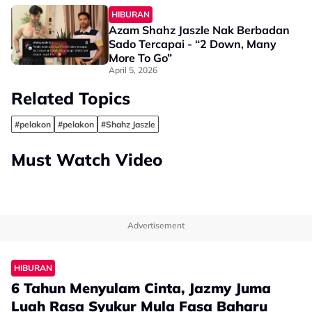
Pandangan Saya ‘Artis’ Tapi…”
HIBURAN
Azam Shahz Jaszle Nak Berbadan
Sado Tercapai - “2 Down, Many
More To Go”
April 5, 2026
Related Topics
#pelakon
#pelakon
#Shahz Jaszle
Must Watch Video
Advertisement
HIBURAN
6 Tahun Menyulam Cinta, Jazmy Juma
Luah Rasa Syukur Mula Fasa Baharu