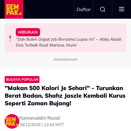
Skip to main content
Daftar
Doktor
Ini’ Di BIFF
Anak Yang Sudah Mati
HIBURAN
Bawa Anak Ke Klinik, Syasya Rizal Terkejut Dikenali
Michelle Yeoh Dinobatkan ‘Tokoh Perfileman Asia Tahun
Kasihnya Ibu, Ikan Lumba-Lumba Enggan Tinggalkan
“Dah Boleh Dapat Job Bersama Lepas Ini” – Abby Abadi
HIBURAN
SELEBRITI
BERITA
Doa Terbaik Buat Marissa, Munir
Advertisement
BUDAYA POPULAR
"Makan 500 Kalori Je Sehari" - Turunkan
Berat Badan, Shahz Jaszle Kembali Kurus
Seperti Zaman Bujang!
Kamaruddin Razal
20/12/2018 | 12:43 MYT