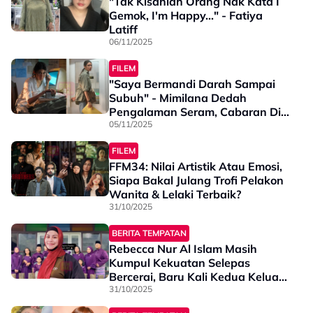
"Tak Kisahlah Orang Nak Kata I
Gemok, I'm Happy..." - Fatiya
Latiff
06/11/2025
FILEM
"Saya Bermandi Darah Sampai
Subuh" - Mimilana Dedah
Pengalaman Seram, Cabaran Di
Set Filem ‘Polong’
05/11/2025
FILEM
FFM34: Nilai Artistik Atau Emosi,
Siapa Bakal Julang Trofi Pelakon
Wanita & Lelaki Terbaik?
31/10/2025
BERITA TEMPATAN
Rebecca Nur Al Islam Masih
Kumpul Kekuatan Selepas
Bercerai, Baru Kali Kedua Keluar
Rumah - "Saya Terkejut, Tapi
31/10/2025
Mungkin Dah Takdir Allah"