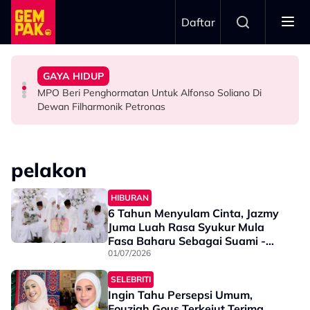
Skip to main content
Daftar
Menyerlah…”
Bawa Watak Jahat - “Tak Semestinya Hero Saja
Jasny
GAYA HIDUP
Zain Saidin Syukur Kembali Shooting, Akui Lagi Suka
“Harapnya Tahun Ini Terakhir La Untuk Saya…” - Ezzanie
Yusry Belum Terfikir Masuk GV, Rasa Tak Adil Sebab…
MPO Beri Penghormatan Untuk Alfonso Soliano Di
HIBURAN
HIBURAN
HIBURAN
Dewan Filharmonik Petronas
pelakon
HIBURAN
6 Tahun Menyulam Cinta, Jazmy
Juma Luah Rasa Syukur Mula
Fasa Baharu Sebagai Suami -
“Terima Kasih Kerana…”
01/07/2026
SELEBRITI
Ingin Tahu Persepsi Umum,
Fouziah Gous Terkejut Terima