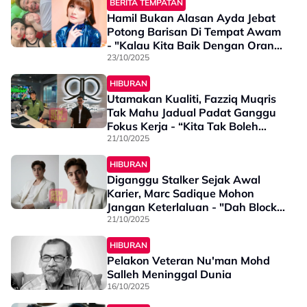
BERITA TEMPATAN
Hamil Bukan Alasan Ayda Jebat
Potong Barisan Di Tempat Awam
- "Kalau Kita Baik Dengan Orang,
Orang Akan Baik Dengan Kita"
23/10/2025
HIBURAN
Utamakan Kualiti, Fazziq Muqris
Tak Mahu Jadual Padat Ganggu
Fokus Kerja - “Kita Tak Boleh
Tamak…”
21/10/2025
HIBURAN
Diganggu Stalker Sejak Awal
Karier, Marc Sadique Mohon
Jangan Keterlaluan - "Dah Block
Pun Masih..."
21/10/2025
HIBURAN
Pelakon Veteran Nu'man Mohd
Salleh Meninggal Dunia
16/10/2025