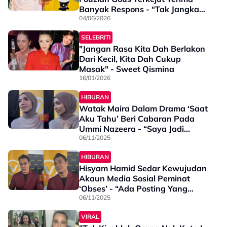
Banyak Respons - “Tak Jangka
Korang Balas Dengan
04/06/2026
Pandangan Saya ‘Artis’ Tapi…”
SELEBRITI
"Jangan Rasa Kita Dah Berlakon
Dari Kecil, Kita Dah Cukup
Masak" - Sweet Qismina
16/01/2026
HIBURAN
Watak Maira Dalam Drama ‘Saat
Aku Tahu’ Beri Cabaran Pada
Ummi Nazeera - “Saya Jadi
Sangat Takut Ketika…”
06/11/2025
HIBURAN
Hisyam Hamid Sedar Kewujudan
Akaun Media Sosial Peminat
‘Obses’ - “Ada Posting Yang
Kurang Senang & Sensitif Tapi…”
06/11/2025
VIRAL