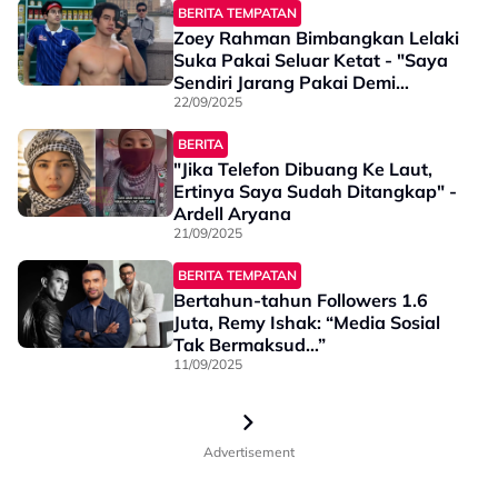
BERITA TEMPATAN
Zoey Rahman Bimbangkan Lelaki
Suka Pakai Seluar Ketat - "Saya
Sendiri Jarang Pakai Demi
Kesihatan Alat Sulit"
22/09/2025
BERITA
"Jika Telefon Dibuang Ke Laut,
Ertinya Saya Sudah Ditangkap" -
Ardell Aryana
21/09/2025
BERITA TEMPATAN
Bertahun-tahun Followers 1.6
Juta, Remy Ishak: “Media Sosial
Tak Bermaksud…”
11/09/2025
Advertisement