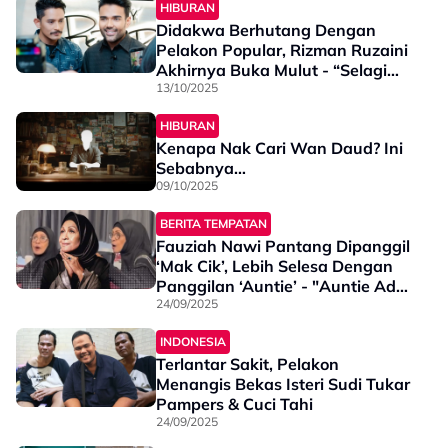
HIBURAN
Didakwa Berhutang Dengan
Pelakon Popular, Rizman Ruzaini
Akhirnya Buka Mulut - “Selagi
Dia Tak Sebut Nama…”
13/10/2025
HIBURAN
Kenapa Nak Cari Wan Daud? Ini
Sebabnya…
09/10/2025
BERITA TEMPATAN
Fauziah Nawi Pantang Dipanggil
‘Mak Cik’, Lebih Selesa Dengan
Panggilan ‘Auntie’ - "Auntie Ada
Style, Mak Cik Pula..."
24/09/2025
INDONESIA
Terlantar Sakit, Pelakon
Menangis Bekas Isteri Sudi Tukar
Pampers & Cuci Tahi
24/09/2025