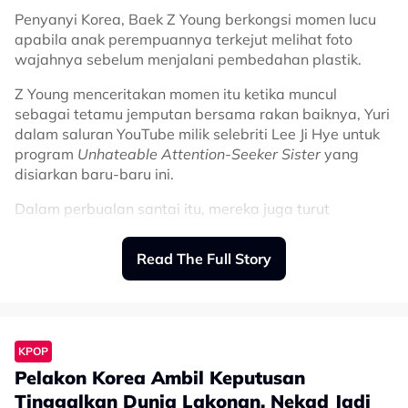
Penyanyi Korea, Baek Z Young berkongsi momen lucu
apabila anak perempuannya terkejut melihat foto
wajahnya sebelum menjalani pembedahan plastik.
Z Young menceritakan momen itu ketika muncul
sebagai tetamu jemputan bersama rakan baiknya, Yuri
dalam saluran YouTube milik selebriti Lee Ji Hye untuk
program
Unhateable Attention-Seeker Sister
yang
disiarkan baru-baru ini.
Dalam perbualan santai itu, mereka juga turut
mengenang kembali persahabatan yang telah terjalin
sejak sekian lama.
Read The Full Story
Jelas Ji Min lagi, doktor terlebih dahulu memberi
Pada masa sama, Z Young berkongsi satu kejadian
tumpuan kepada usaha memulihkan kesihatannya
yang berlaku di rumah apabila anak perempuannya
selama kira-kira dua bulan sebelum mereka
secara tidak sengaja menemui sekeping foto lama
KPOP
meneruskan rawatan IVF.
miliknya.
Pelakon Korea Ambil Keputusan
“Selama lebih kurang dua bulan doktor kami
Menurut Baek Z Young, apa yang mencuit hati adalah
Tinggalkan Dunia Lakonan, Nekad Jadi