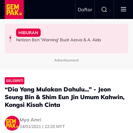
Skip to main content
Daftar
Orang Cakap..."
Doktor
Lagu Ogy, Tak Mahu Ada Perbandingan - "Saya Tak Nak
Idris: “Masa Dapat Call, Ingat Jemput Jadi Penonton”
HIBURAN
Bawa Anak Ke Klinik, Syasya Rizal Terkejut Dikenali
Kilauan Emas Selebriti: Fazlina Ahmad Daud Elak Nyanyi
Sanggup ‘Battle’ Beli Tiket Gema Bumantara, Noraniza
Netizen Beri 'Warning' Buat Azeva & A. Aida
HIBURAN
SELEBRITI
HIBURAN
Advertisement
SELEBRITI
“Dia Yang Mulakan Dahulu...” - Jeon
Seung Bin & Shim Eun Jin Umum Kahwin,
Kongsi Kisah Cinta
Mya Amri
14/01/2021 | 22:20 MYT