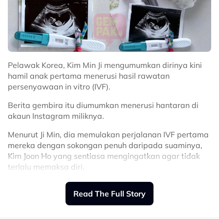
Pelawak Korea, Kim Min Ji mengumumkan dirinya kini
hamil anak pertama menerusi hasil rawatan
persenyawaan in vitro (IVF).
Berita gembira itu diumumkan menerusi hantaran di
akaun Instagram miliknya.
Menurut Ji Min, dia memulakan perjalanan IVF pertama
mereka dengan sokongan penuh daripada suaminya,
Kim Joon Ho yang sentiasa mengingatkan agar tidak
terlalu memaksa diri.
“Tahun lalu pada 2025, kami menjadi pasangan untuk
Read The Full Story
selama-lamanya. Tahun ini pada 2026, kami menjadi
keluarga bertiga seperti yang selalu kami impikan!