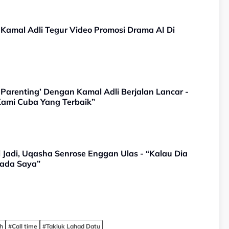
Kamal Adli Tegur Video Promosi Drama AI Di
Parenting’ Dengan Kamal Adli Berjalan Lancar -
Kami Cuba Yang Terbaik”
i Jadi, Uqasha Senrose Enggan Ulas - “Kalau Dia
Pada Saya”
h
#Call time
#Takluk Lahad Datu