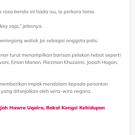
rasa benda ini tiada isu, ia perkara lama.
ey saja,” jelasnya.
memegang watak Jai sebagai anggota polis.
benar turut menampilkan barisan pelakon hebat seperti
rawani, Eman Manan, Riezman Khuzaimi, Josiah Hogan,
ka memberikan impak mendalam kepada penonton
ang ditonjolkan oleh wira-wira negara.
ah Hawra Uqaira, Bakal Kongsi Kehidupan