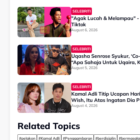
SELEBRITI
"Agak Lucah & Melampau" - 
Tiktok
August 6, 2026
SELEBRITI
Uqasha Senrose Syukur, ‘Co-
“Apa Sahaja Untuk Uqaira, 
August 5, 2026
SELEBRITI
Kamal Adli Titip Ucapan Har
Wish, Itu Atas Ingatan Dia 
August 4, 2026
Related Topics
#pelakon
#Kamal Adli
#Penggambaran
#berdisiplin
#bermasala