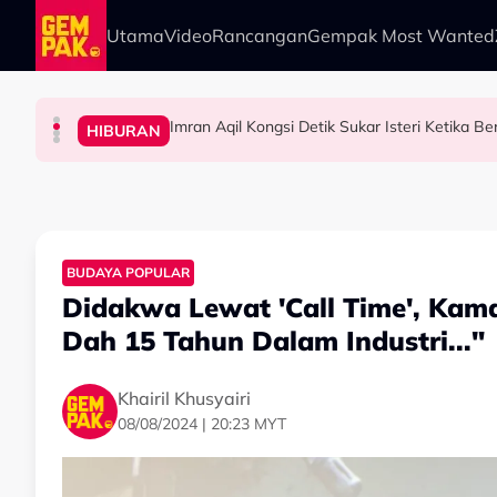
Skip to main content
Utama
Video
Rancangan
Gempak Most Wanted
Imran Aqil Kongsi Detik Sukar Isteri Ketika 
HIBURAN
HIBURAN
HIBURAN
HIBURAN
Diserang Gara-Gara Netizen Salah Orang, She
Khairul Aming Raih Jualan Lebih RM2 Juta Da
“Ada Yang Datang Menyapa, Teresak-Esak Men
BUDAYA POPULAR
Didakwa Lewat 'Call Time', Kamal
Dah 15 Tahun Dalam Industri..."
Khairil Khusyairi
08/08/2024 | 20:23 MYT