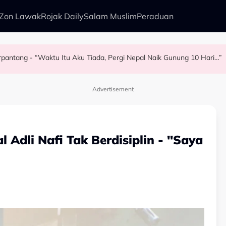
Zon Lawak
Rojak Daily
Salam Muslim
Peraduan
Berpantang - “Waktu Itu Aku Tiada, Pergi Nepal Naik Gunung 10 Hari…”
rry Al Hadad Terkilan Fizikal Jadi Bahan Hinaan - “Saya Ambil Masa
lam Kurang Dua Minit
angis…” - Noraniza Idris
Advertisement
 Adli Nafi Tak Berdisiplin - "Saya