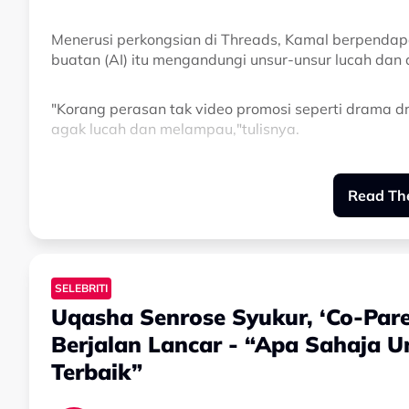
Menerusi perkongsian di Threads, Kamal berpenda
buatan (AI) itu mengandungi unsur-unsur lucah dan d
"Korang perasan tak video promosi seperti drama dr
agak lucah dan melampau,"tulisnya.
Dalam masa sama, Kamal turut menuntut agar pih
Read The
segera bagi mengawal penyebaran kandungan sede
"Gilalah. Ke korang punya lain? Kenapa tiada orang 
SELEBRITI
Perkongsian tersebut meraih perhatian ramai deng
Uqasha Senrose Syukur, ‘Co-Par
selain meluahkan rasa bimbang kerana takut memb
bawah umur.
Berjalan Lancar - “Apa Sahaja 
Terbaik”
Related Topics