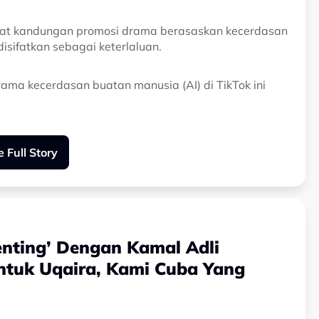
pat kandungan promosi drama berasaskan kecerdasan
isifatkan sebagai keterlaluan.
ama kecerdasan buatan manusia (AI) di TikTok ini
ak yang bertanggungjawab mengambil tindakan
 Full Story
mikian.
yang kawal perkara ini,"ujarnya.
an rata-rata netizen menyokong kenyataan Kamal
enting’ Dengan Kamal Adli
eri kesan negatif kepada kanak-kanak dan remaja
Untuk Uqaira, Kami Cuba Yang