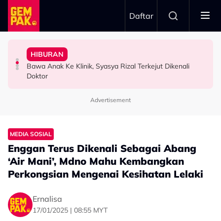
Skip to main content
Daftar
Terus Sambung”
Tidur…”
Babak ‘Single Take’ CHELOT - “Badan Koyak, Balut
- “Penat-Penat Nangis…”
Kongsi Rahsia - “Ajaran Dari Arwah Bapa, Sebelum
HIBURAN
Tak Guna ‘Stuntman’, Shukri Yahaya Cedera Jayakan
Aisha Retno Terkilan ‘Tak Adil’ Didakwa Hasil Ciptaan AI
Usia 57 Tahun Masih Nampak Muda, Rashdan Baba
Bawa Anak Ke Klinik, Syasya Rizal Terkejut Dikenali
HIBURAN
HIBURAN
HIBURAN
Doktor
Advertisement
MEDIA SOSIAL
Enggan Terus Dikenali Sebagai Abang
‘Air Mani’, Mdno Mahu Kembangkan
Perkongsian Mengenai Kesihatan Lelaki
Ernalisa
17/01/2025 | 08:55 MYT