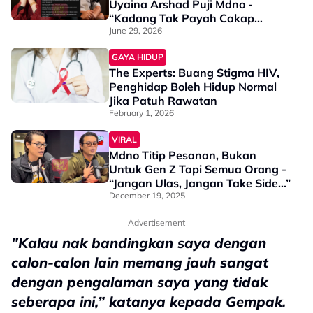
Uyaina Arshad Puji Mdno -
“Kadang Tak Payah Cakap
Benda ‘Intellectual’ Untuk
June 29, 2026
Tunjukkan Seseorang Tu Berilmu”
GAYA HIDUP
The Experts: Buang Stigma HIV,
Penghidap Boleh Hidup Normal
Jika Patuh Rawatan
February 1, 2026
VIRAL
Mdno Titip Pesanan, Bukan
Untuk Gen Z Tapi Semua Orang -
“Jangan Ulas, Jangan Take Side…”
December 19, 2025
Advertisement
"Kalau nak bandingkan saya dengan
calon-calon lain memang jauh sangat
dengan pengalaman saya yang tidak
seberapa ini,” katanya kepada Gempak.