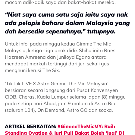
macam adik-adik saya dan bakat-bakat mereka.
“Niat saya cuma satu saja iaitu saya nak
ada pelapis baharu dalam Malaysia yang
dah bersedia sepenuhnya,” tutupnya.
Untuk info, pada minggu kedua Gimme The Mic
Malaysia, ketiga-tiga anak didik Shiha iaitu Raes,
Hazreen Amreena dan Junlloyd Egano antara
mendapat markah tertinggi dari juri sekali gus
menghuni kerusi The Six.
‘TikTok LIVE X Astro Gimme The Mic Malaysia’
bersiaran secara langsung dari Pusat Konvensyen
CIDB, Cheras, Kuala Lumpur selama lapan (8) minggu
pada setiap hari Ahad, jam 9 malam di Astro Ria
(saluran 104), On Demand, Astro GO dan sooka.
ARTIKEL BERKAITAN:
#GimmeTheMicMY: Raih
Standing Ovation & Juri Puji Bakat Boleh ‘Jual’ Di