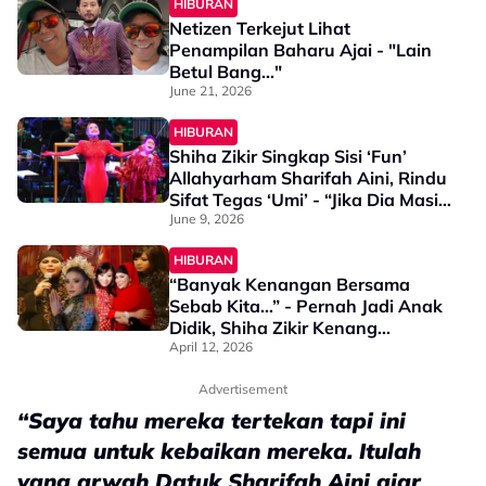
HIBURAN
Netizen Terkejut Lihat
Penampilan Baharu Ajai - "Lain
Betul Bang..."
June 21, 2026
HIBURAN
Shiha Zikir Singkap Sisi ‘Fun’
Allahyarham Sharifah Aini, Rindu
Sifat Tegas ‘Umi’ - “Jika Dia Masih
Ada, Saya Rasa Mungkin….”
June 9, 2026
HIBURAN
“Banyak Kenangan Bersama
Sebab Kita…” - Pernah Jadi Anak
Didik, Shiha Zikir Kenang
Pesanan Allahyarham Sharifah
April 12, 2026
Aini
Advertisement
“Saya tahu mereka tertekan tapi ini
semua untuk kebaikan mereka. Itulah
yang arwah Datuk Sharifah Aini ajar