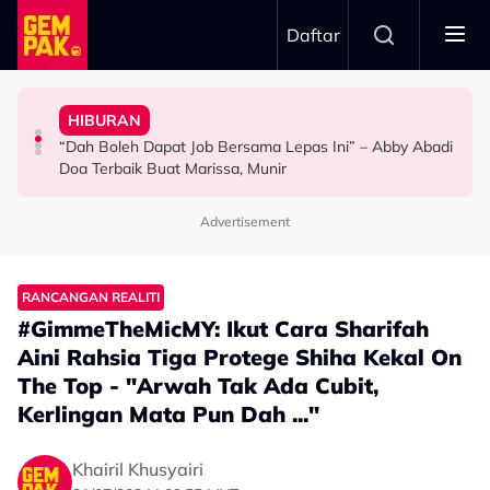
Skip to main content
Daftar
Doktor
Ini’ Di BIFF
Anak Yang Sudah Mati
HIBURAN
Bawa Anak Ke Klinik, Syasya Rizal Terkejut Dikenali
Michelle Yeoh Dinobatkan ‘Tokoh Perfileman Asia Tahun
Kasihnya Ibu, Ikan Lumba-Lumba Enggan Tinggalkan
“Dah Boleh Dapat Job Bersama Lepas Ini” – Abby Abadi
HIBURAN
SELEBRITI
BERITA
Doa Terbaik Buat Marissa, Munir
Advertisement
RANCANGAN REALITI
#GimmeTheMicMY: Ikut Cara Sharifah
Aini Rahsia Tiga Protege Shiha Kekal On
The Top - "Arwah Tak Ada Cubit,
Kerlingan Mata Pun Dah ..."
Khairil Khusyairi