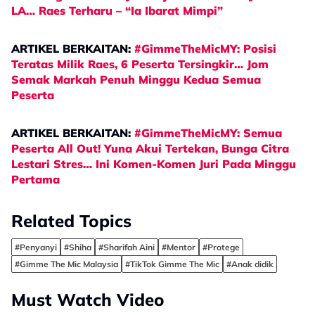
LA… Raes Terharu – “Ia Ibarat Mimpi”
ARTIKEL BERKAITAN:
#GimmeTheMicMY: Posisi
Teratas Milik Raes, 6 Peserta Tersingkir… Jom
Semak Markah Penuh Minggu Kedua Semua
Peserta
ARTIKEL BERKAITAN:
#GimmeTheMicMY: Semua
Peserta All Out! Yuna Akui Tertekan, Bunga Citra
Lestari Stres… Ini Komen-Komen Juri Pada Minggu
Pertama
Related Topics
#Penyanyi
#Shiha
#Sharifah Aini
#Mentor
#Protege
#Gimme The Mic Malaysia
#TikTok Gimme The Mic
#Anak didik
Must Watch Video