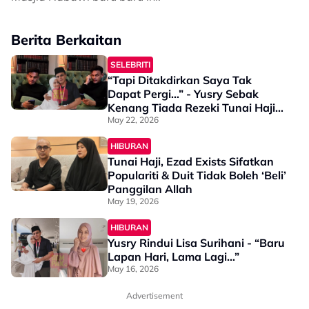
Berita Berkaitan
SELEBRITI
“Tapi Ditakdirkan Saya Tak
Dapat Pergi…” - Yusry Sebak
Kenang Tiada Rezeki Tunai Haji
Bersama Isteri Tercinta
May 22, 2026
HIBURAN
Tunai Haji, Ezad Exists Sifatkan
Populariti & Duit Tidak Boleh ‘Beli’
Panggilan Allah
May 19, 2026
HIBURAN
Yusry Rindui Lisa Surihani - “Baru
Lapan Hari, Lama Lagi…”
May 16, 2026
Advertisement