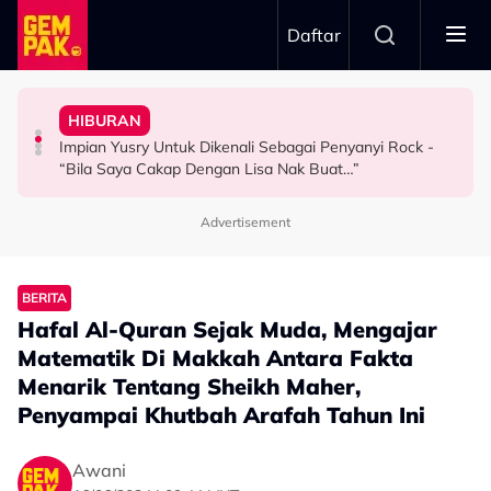
Skip to main content
Daftar
Hubungan Sebenar Dengan Idris Khan
Untuk…” - Shila Amzah
HIBURAN
Ramai Masih Bujang Bukan Kerana Memilih Tetapi...
Ramai Sangka Adik-Beradik, Ali Reza Akhirnya Dedah
“Ramai Pihak Dekati Saya, Jaclyn Victor & Ning Baizura
Impian Yusry Untuk Dikenali Sebagai Penyanyi Rock -
GAYA HIDUP
HIBURAN
HIBURAN
“Bila Saya Cakap Dengan Lisa Nak Buat…”
Advertisement
BERITA
Hafal Al-Quran Sejak Muda, Mengajar
Matematik Di Makkah Antara Fakta
Menarik Tentang Sheikh Maher,
Penyampai Khutbah Arafah Tahun Ini
Awani