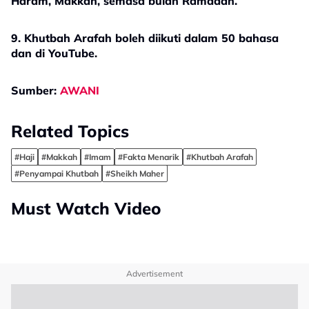
Haram, Makkah, semasa bulan Ramadan.
9. Khutbah Arafah boleh diikuti dalam 50 bahasa
dan di YouTube.
Sumber:
AWANI
Related Topics
#Haji
#Makkah
#Imam
#Fakta Menarik
#Khutbah Arafah
#Penyampai Khutbah
#Sheikh Maher
Must Watch Video
Advertisement