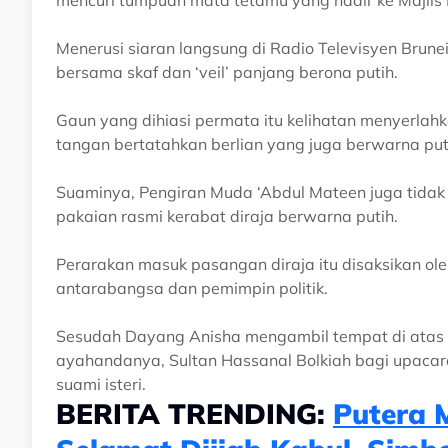
mencuri tumpuan mata tetamu yang hadir ke Majlis Is
Menerusi siaran langsung di Radio Televisyen Brun
bersama skaf dan ‘veil’ panjang berona putih.
Gaun yang dihiasi permata itu kelihatan menyerla
tangan bertatahkan berlian yang juga berwarna put
Suaminya, Pengiran Muda ‘Abdul Mateen juga tida
pakaian rasmi kerabat diraja berwarna putih.
Perarakan masuk pasangan diraja itu disaksikan oleh
antarabangsa dan pemimpin politik.
Sesudah Dayang Anisha mengambil tempat di atas 
ayahandanya, Sultan Hassanal Bolkiah bagi upacar
suami isteri.
BERITA TRENDING:
Putera 