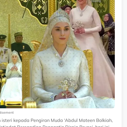
tisement
steri kepada Pengiran Muda ‘Abdul Mateen Bolkiah,