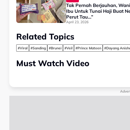
Tak Pernah Berjauhan, Wani
Ibu Untuk Tunai Haji Buat N
Perut Tau…”
April 23, 2026
Related Topics
#Viral
#Sanding
#Brunei
#Veil
#Prince Mateen
#Dayang Anish
Must Watch Video
Adver