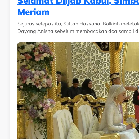
Selamat Diijab Kabul, Simb
Meriam
Sejurus selepas itu, Sultan Hassanal Bolkiah melet
Dayang Anisha sebelum membacakan doa sambil di