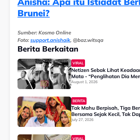
Anisha: Apa itu Istiadat Be
Brunei?
Sumber: Kosmo Online
Foto:
support.anishaik
, @baz.witsqa
Berita Berkaitan
VIRAL
Netizen Sebak Lihat Keadaa
Mata - “Penglihatan Dia M
August 1, 2026
BERITA
Tak Mahu Berpisah, Tiga Ber
Bersama Sejak Kecil, Tak D
July 27, 2026
VIRAL