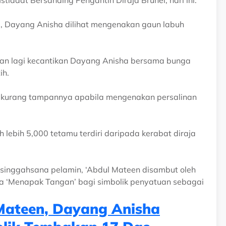
tiadat Bersanding Pengantin Diraja Brunei, hari ini.
ei, Dayang Anisha dilihat mengenakan gaun labuh
hkan lagi kecantikan Dayang Anisha bersama bunga
ih.
k kurang tampannya apabila mengenakan persalinan
 lebih 5,000 tetamu terdiri daripada kerabat diraja
singgahsana pelamin, ‘Abdul Mateen disambut oleh
a ‘Menapak Tangan’ bagi simbolik penyatuan sebagai
Mateen, Dayang Anisha