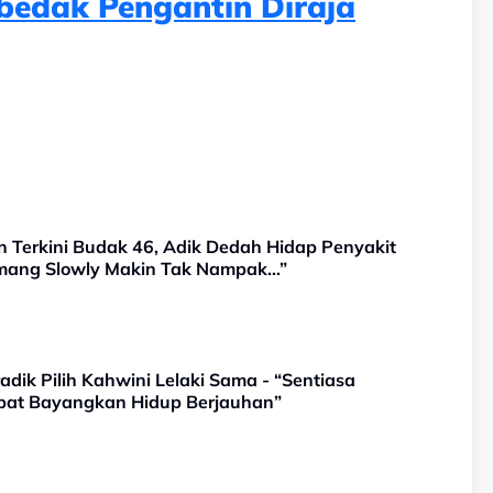
rbedak Pengantin Diraja
n Terkini Budak 46, Adik Dedah Hidap Penyakit
emang Slowly Makin Tak Nampak…”
adik Pilih Kahwini Lelaki Sama - “Sentiasa
apat Bayangkan Hidup Berjauhan”