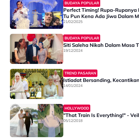
BUDAYA POPULAR
Perfect Timing! Rupa-Rupanya I
Tu Pun Kena Ada Jiwa Dalam M
21/02/2025
BUDAYA POPULAR
Siti Saleha Nikah Dalam Masa T
19/12/2024
TREND PASARAN
Istiadat Bersanding, Kecanti
14/01/2024
HOLLYWOOD
"That Train Is Everything!" - Ve
05/12/2018