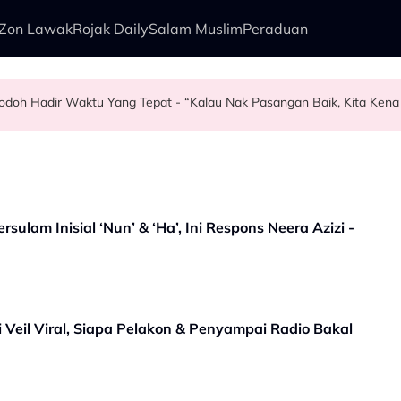
Zon Lawak
Rojak Daily
Salam Muslim
Peraduan
 Jodoh Hadir Waktu Yang Tepat - “Kalau Nak Pasangan Baik, Kita Kena
elalu…” - Kebaikan Amira Othman 10 Tahun Lalu Jadi Bualan Wargam
 Zoey Rahman
Mangsa Buli - "Jangan Bagi Orang Pijak Kau"
sulam Inisial ‘Nun’ & ‘Ha’, Ini Respons Neera Azizi -
Di Veil Viral, Siapa Pelakon & Penyampai Radio Bakal