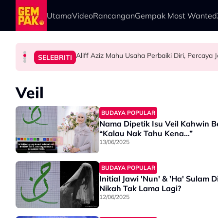
Skip to main content
Utama
Video
Rancangan
Gempak Most Wanted
Aliff Aziz Mahu Usaha Perbaiki Diri, Percaya
HIBURAN
HIBURAN
SELEBRITI
SELEBRITI
“Mak Cik Saya Berniaga Pondok Buruk, Dia S
“Kalau Dulu, Masa Mandi Selalu Nampak…” -
Zila Bakarin Sebak, Anak Sulung Sering Jadi 
Veil
BUDAYA POPULAR
Nama Dipetik Isu Veil Kahwin Ber
“Kalau Nak Tahu Kena…”
13/06/2025
BUDAYA POPULAR
Initial Jawi 'Nun' & 'Ha' Sulam 
Nikah Tak Lama Lagi?
12/06/2025