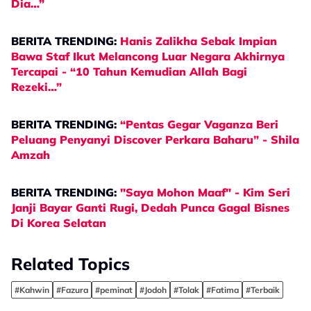
Dia…”
BERITA TRENDING:
Hanis Zalikha Sebak Impian
Bawa Staf Ikut Melancong Luar Negara Akhirnya
Tercapai - “10 Tahun Kemudian Allah Bagi
Rezeki…”
BERITA TRENDING:
“Pentas Gegar Vaganza Beri
Peluang Penyanyi Discover Perkara Baharu” - Shila
Amzah
BERITA TRENDING:
"Saya Mohon Maaf" - Kim Seri
Janji Bayar Ganti Rugi, Dedah Punca Gagal Bisnes
Di Korea Selatan
Related Topics
#Kahwin
#Fazura
#peminat
#Jodoh
#Tolak
#Fatima
#Terbaik