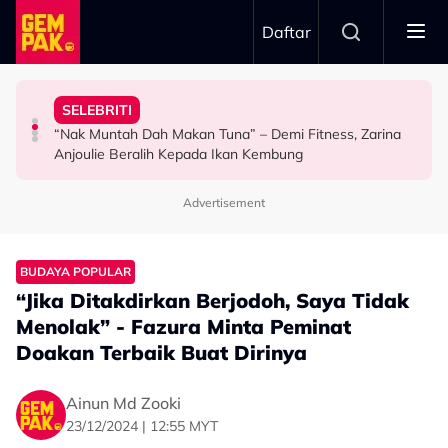
Skip to main content
Daftar
Ridza
Hadapi ‘Senario Paling Buruk’…”
Hairstylist Wanita Dedah Keperibadian Aiman Hakim
Terbesar Dalam Hidup Saya” - Intan Najuwa
Kesan Pada Diri - “Kami Dilatih Untuk Sentiasa Bersedia
SELEBRITI
“Senyum Pun Tak, Awal-Awal Macam Kerek Tapi…” -
“Imane Lunara & Imane Laudya, Dua Anugerah
Hisyam Hamid Kongsi Pengalaman, Jadi Bomba Beri
“Nak Muntah Dah Makan Tuna” – Demi Fitness, Zarina
HIBURAN
HIBURAN
SELEBRITI
Anjoulie Beralih Kepada Ikan Kembung
Advertisement
BUDAYA POPULAR
“Jika Ditakdirkan Berjodoh, Saya Tidak
Menolak” - Fazura Minta Peminat
Doakan Terbaik Buat Dirinya
Ainun Md Zooki
23/12/2024 | 12:55 MYT