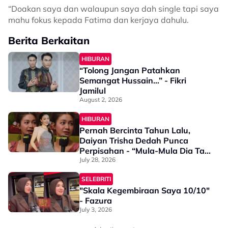
“Doakan saya dan walaupun saya dah single tapi saya
mahu fokus kepada Fatima dan kerjaya dahulu.
Berita Berkaitan
HIBURAN
“Tolong Jangan Patahkan
Semangat Hussain…” - Fikri
Jamilul
August 2, 2026
HIBURAN
Pernah Bercinta Tahun Lalu,
Daiyan Trisha Dedah Punca
Perpisahan - “Mula-Mula Dia Tak
Anggap Isu…”
July 28, 2026
SELEBRITI
"Skala Kegembiraan Saya 10/10"
- Fazura
July 3, 2026