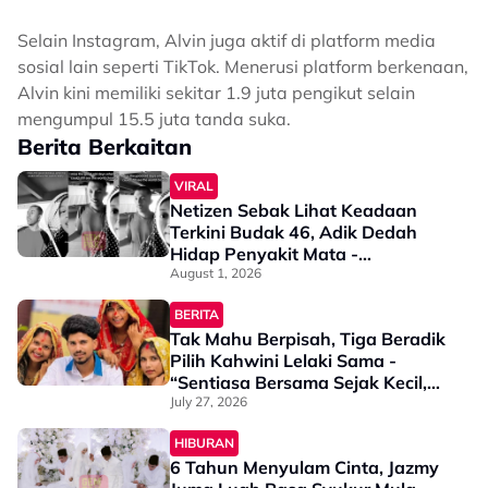
Selain Instagram, Alvin juga aktif di platform media
sosial lain seperti TikTok. Menerusi platform berkenaan,
Alvin kini memiliki sekitar 1.9 juta pengikut selain
mengumpul 15.5 juta tanda suka.
Berita Berkaitan
VIRAL
Netizen Sebak Lihat Keadaan
Terkini Budak 46, Adik Dedah
Hidap Penyakit Mata -
“Penglihatan Dia Memang Slowly
August 1, 2026
Makin Tak Nampak…”
BERITA
Tak Mahu Berpisah, Tiga Beradik
Pilih Kahwini Lelaki Sama -
“Sentiasa Bersama Sejak Kecil,
Tak Dapat Bayangkan Hidup
July 27, 2026
Berjauhan”
HIBURAN
6 Tahun Menyulam Cinta, Jazmy