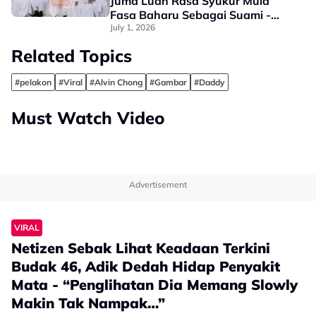
Juma Luah Rasa Syukur Mula
Fasa Baharu Sebagai Suami -
“Terima Kasih Kerana…”
July 1, 2026
Related Topics
#pelakon
#Viral
#Alvin Chong
#Gambar
#Daddy
Must Watch Video
Advertisement
VIRAL
Netizen Sebak Lihat Keadaan Terkini
Budak 46, Adik Dedah Hidap Penyakit
Mata - “Penglihatan Dia Memang Slowly
Makin Tak Nampak…”