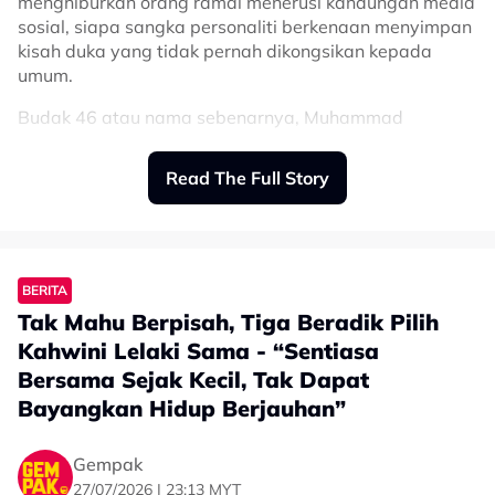
menghiburkan orang ramai menerusi kandungan media
sosial, siapa sangka personaliti berkenaan menyimpan
kisah duka yang tidak pernah dikongsikan kepada
umum.
Budak 46 atau nama sebenarnya, Muhammad
Ammarzulkha, difahamkan menghidap retinitis
pigmentosa, iaitu sejenis penyakit mata yang boleh
Read The Full Story
menyebabkan penglihatan merosot secara beransur-
ansur.
Perkara itu didedahkan oleh adiknya, Cuna, menerusi
ruangan komen pada video terbaharu yang dimuat
BERITA
naik di TikTok.
Tak Mahu Berpisah, Tiga Beradik Pilih
Menurut Cuna, abangnya kini berdepan masalah
Kahwini Lelaki Sama - “Sentiasa
penglihatan yang semakin merosot dari hari ke hari.
Bersama Sejak Kecil, Tak Dapat
Bayangkan Hidup Berjauhan”
“‘For those’ yang tanya budak 46 ke?
Ya, dia abang saya. Dia sakit apa? Dia
Gempak
ada ‘retinitis pigmentosa, eye disorders’.
27/07/2026 | 23:13 MYT