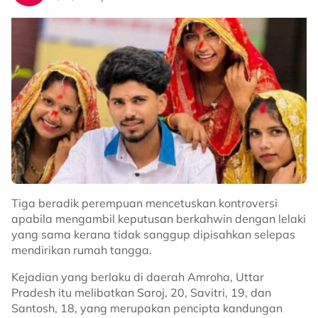
“Penglihatan dia memang ‘slowly’
makin tak nampak ‘day by day’. Yang
mana kenal dia, korang support lah
affiliate dekat vtt dia okay.
“Dia memang tak pernah
disclose
dekat orang pun
pasal ni, doakan dia sihat sihat selalu okay,” kongsinya.
@hhusnahelmy
life was so different then.
Tiga beradik perempuan mencetuskan kontroversi
apabila mengambil keputusan berkahwin dengan lelaki
♬ original sound - alinakaymusic
yang sama kerana tidak sanggup dipisahkan selepas
mendirikan rumah tangga.
Kejadian yang berlaku di daerah Amroha, Uttar
Pradesh itu melibatkan Saroj, 20, Savitri, 19, dan
Santosh, 18, yang merupakan pencipta kandungan