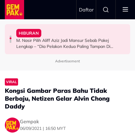
Skip to main content
Daftar
Mansur & Liu
“Bila Saya Cakap Dengan Lisa Nak Buat…”
HIBURAN
M. Nasir Pilih Aliff Aziz, Melinda Dadew Hidupkan Kisah
Ramai Masih Bujang Bukan Kerana Memilih Tetapi...
Impian Yusry Untuk Dikenali Sebagai Penyanyi Rock -
M. Nasir Pilih Aliff Aziz Jadi Mansur Sebab Pakej
HIBURAN
GAYA HIDUP
HIBURAN
Lengkap – “Dia Pelakon Kedua Paling Tampan Di
Malaysia”
Advertisement
VIRAL
Kongsi Gambar Paras Bahu Tidak
Berbaju, Netizen Gelar Alvin Chong
Daddy
Gempak
06/09/2021 | 16:50 MYT