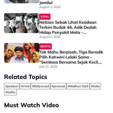
Jamilul
August 2, 2026
VIRAL
Netizen Sebak Lihat Keadaan
Terkini Budak 46, Adik Dedah
Hidap Penyakit Mata -
“Penglihatan Dia Memang Slowly
August 1, 2026
Makin Tak Nampak…”
BERITA
Tak Mahu Berpisah, Tiga Beradik
Pilih Kahwini Lelaki Sama -
“Sentiasa Bersama Sejak Kecil,
Tak Dapat Bayangkan Hidup
July 27, 2026
Berjauhan”
Related Topics
#pelakon
#Viral
#Bollywood
#peminat
#Madhuri Dixit
#India
#Selfie
Must Watch Video