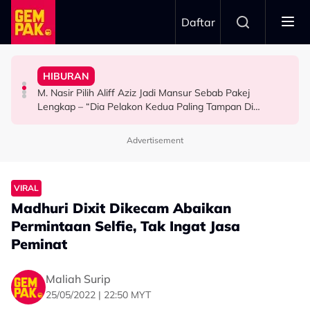
Skip to main content
Daftar
Mansur & Liu
“Bila Saya Cakap Dengan Lisa Nak Buat…”
HIBURAN
M. Nasir Pilih Aliff Aziz, Melinda Dadew Hidupkan Kisah
Ramai Masih Bujang Bukan Kerana Memilih Tetapi...
Impian Yusry Untuk Dikenali Sebagai Penyanyi Rock -
M. Nasir Pilih Aliff Aziz Jadi Mansur Sebab Pakej
HIBURAN
GAYA HIDUP
HIBURAN
Lengkap – “Dia Pelakon Kedua Paling Tampan Di
Malaysia”
Advertisement
VIRAL
Madhuri Dixit Dikecam Abaikan
Permintaan Selfie, Tak Ingat Jasa
Peminat
Maliah Surip
25/05/2022 | 22:50 MYT