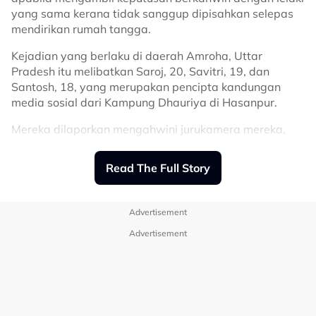
♬ original sound - alinakaymusic
yang sama kerana tidak sanggup dipisahkan selepas
mendirikan rumah tangga.
Kejadian yang berlaku di daerah Amroha, Uttar
Pradesh itu melibatkan Saroj, 20, Savitri, 19, dan
Santosh, 18, yang merupakan pencipta kandungan
media sosial dari Kampung Dhauriya di Hasanpur.
Mereka dilaporkan mengahwini jurukamera mereka,
Vikas, dalam satu upacara di Kuil Chamunda Mata
pada 17 Julai lalu.
Read The Full Story
Rakaman majlis tersebut mula tular baru-baru ini,
sekali gus mengundang pelbagai reaksi termasuk
Advertisement
bantahan daripada beberapa pertubuhan Hindu.
Advertisement
Dalam video berkenaan, Vikas dilihat menyapukan
sindoor atau serbuk merah pada dahi setiap pengantin
perempuan selepas mereka selesai menjalani upacara
Perkongsian tersebut nyata menyentuh hati netizen
perkahwinan mengikut adat Hindu.
yang selama ini mengenali Budak 46 sebagai seorang
individu yang sentiasa menghiburkan.