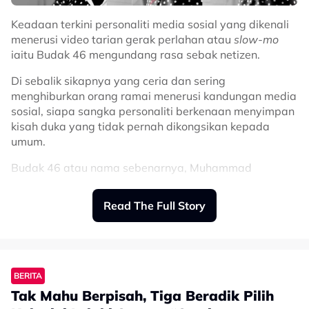
kerana mereka perlu menyampaikan mesej lagu
Keadaan terkini personaliti media sosial yang dikenali
dengan penuh penghayatan selain mampu mengawal
menerusi video tarian gerak perlahan atau
slow-mo
emosi ketika membuat persembahan.
iaitu Budak 46 mengundang rasa sebak netizen.
"Menjadi seorang penyanyi bukan senang. Ia perlu
Di sebalik sikapnya yang ceria dan sering
menyampaikan mesej lagu yang dinyanyikan dengan
menghiburkan orang ramai menerusi kandungan media
penuh penghayatan dan jiwanya perlu selari.
sosial, siapa sangka personaliti berkenaan menyimpan
"Jadi tolong jangan mengecam berlebihan sangat.
kisah duka yang tidak pernah dikongsikan kepada
Berilah dia ketenangan untuk fokus kepada apa yang
umum.
perlu didahulukan agar fikirannya tidak celaru dan
Budak 46 atau nama sebenarnya, Muhammad
tidak mudah berputus asa," ujarnya.
Ammarzulkha, difahamkan menghidap retinitis
Related Topics
pigmentosa, iaitu sejenis penyakit mata yang boleh
Read The Full Story
menyebabkan penglihatan merosot secara beransur-
#Hussain Jamilul
#Fikri Jamilul
#Big Stage Rocketfuel
#peminat
ansur.
#penyanyi
Perkara itu didedahkan oleh adiknya, Cuna, menerusi
ruangan komen pada video terbaharu yang dimuat
BERITA
naik di TikTok.
Tak Mahu Berpisah, Tiga Beradik Pilih