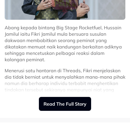
Abang kepada bintang Big Stage Rocketfuel, Hussain
Jamilul iaitu Fikri Jamilul mula bersuara susulan
dakwaan membabitkan seorang peminat yang
dikatakan memuat naik kandungan berkaitan adiknya
sehingga mencetuskan pelbagai reaksi dalam
kalangan peminat.
Menerusi satu hantaran di Threads, Fikri menjelaskan
dia tidak berniat untuk menyalahkan mana-mana pihak
namun dia berharap individu terbabit menghentikan
tindakan tersebut sekiranya mempunyai niat yang
tidak baik terhadap adiknya itu.
Read The Full Story
"Kepada 'fans' berkenaan, jika tujuan anda membuat
posting itu sekadar bersahaja ataupun tiada niat yang
buruk terhadap adik saya, saya berterima kasih.