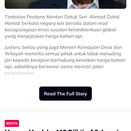
“MARA laksana projek rintis di dua MRSM Ogos tahun
lepas.
Timbalan Perdana Menteri Datuk Seri Ahmad Zahid
“Diperluaskan ke semua 58 MRSM apabila terbukti
Hamidi berkata negara kini berada dalam mod
berkesan hasil kajian penyelidik bebas daripada UPM,”
kesiapsiagaan krisis susulan ketidaktentuan global
jelasnya.
yang menjejaskan harga bahan api.
Untuk info, difahamkan penjelasan itu dibuat bagi
Justeru, beliau yang juga Menteri Kemajuan Desa dan
menjawabspekulasi yang mengaitkan pelaksanaan
Wilayah meminta semua pihak untuk tidak menuding
dasar berkenaan dengan pengaruh drama televisyen,
jari kepada kerajaan berhubung kenaikan harga bahan
sedangkan ia sebenarnya telah melalui proses kajian
api, sebaliknya bersama-sama mencari jalan
dan penilaian yang dilaksanakan sejak beberapa tahun
penyelesaian.
lalu.
Beliau berkata situasi semasa berpunca daripada
krisis global dan memerlukan kerjasama semua pihak
Read The Full Story
untuk menanganinya secara bersama.
"Kita jangan berasa selesa dan jangan hanya
menuding jari kepada pihak kerajaan terutama kepada
Perdana Menteri. Hakikatnya ialah kerana krisis global
BERITA
Related Topics
yang harus kita sama-sama hadapi," katanya kepada