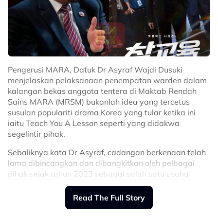
Pengerusi MARA, Datuk Dr Asyraf Wajdi Dusuki
menjelaskan pelaksanaan penempatan warden dalam
kalangan bekas anggota tentera di Maktab Rendah
Sains MARA (MRSM) bukanlah idea yang tercetus
susulan populariti drama Korea yang tular ketika ini
iaitu Teach You A Lesson seperti yang didakwa
segelintir pihak.
Sebaliknya kata Dr Asyraf, cadangan berkenaan telah
lama dibincangkan dan dibangkitkan oleh pelbagai
pihak sejak tahun 2023 sebagai salah satu usaha
memperkukuhkan aspek disiplin dan pembangunan
sahsiah pelajar di MRSM.
Read The Full Story
“Warden Bekas Tentera di MRSM tiada kaitan dengan