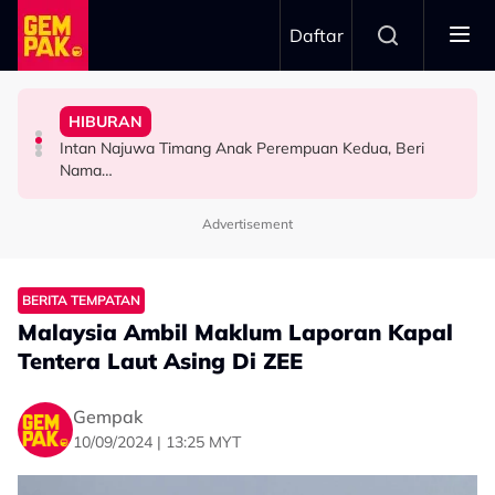
Skip to main content
Daftar
Ustaz Wadi Annuar
"Ini Namanya Penyanyi Yang..."
Pernah Lupakan..." - Yassin Yahya
Asaddok Sumbang Dua Buggy Buat Akademi Diasas
HIBURAN
Bukan Penyanyi Ego, Adzrin Adzhar 'Back-Up' Awie -
"Aku Ada Kisah Yang Satu Malaysia Pernah Tahu & Tak
Mahu Bantu Ribuan Pencinta Ilmu Setiap Minggu, Najib
Intan Najuwa Timang Anak Perempuan Kedua, Beri
SELEBRITI
SELEBRITI
HIBURAN
Nama…
Advertisement
BERITA TEMPATAN
Malaysia Ambil Maklum Laporan Kapal
Tentera Laut Asing Di ZEE
Gempak
10/09/2024 | 13:25 MYT