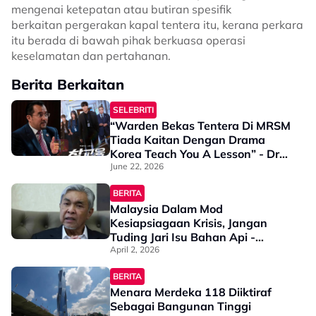
mengenai ketepatan atau butiran spesifik
berkaitan pergerakan kapal tentera itu, kerana perkara
itu berada di bawah pihak berkuasa operasi
keselamatan dan pertahanan.
Berita Berkaitan
SELEBRITI
“Warden Bekas Tentera Di MRSM
Tiada Kaitan Dengan Drama
Korea Teach You A Lesson” - Dr
Asyraf Wajdi
June 22, 2026
BERITA
Malaysia Dalam Mod
Kesiapsiagaan Krisis, Jangan
Tuding Jari Isu Bahan Api -
Ahmad Zahid
April 2, 2026
BERITA
Menara Merdeka 118 Diiktiraf
Sebagai Bangunan Tinggi