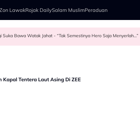
Zon Lawak
Rojak Daily
Salam Muslim
Peraduan
agi Suka Bawa Watak Jahat - “Tak Semestinya Hero Saja Menyerlah…”
ng Baizura Untuk…” - Shila Amzah
 - Ezzanie Jasny
liano Di Dewan Filharmonik Petronas
 Kapal Tentera Laut Asing Di ZEE