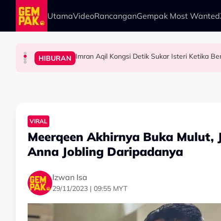
Skip to main content
Utama
Video
Rancangan
Gempak Most Wanted
Imran Aqil Kongsi Detik Sukar Isteri Ketika 
HIBURAN
HIBURAN
HIBURAN
HIBURAN
Diserang Gara-Gara Netizen Salah Orang, She
Khairul Aming Raih Jualan Lebih RM2 Juta Da
“Ada Yang Datang Menyapa, Teresak-Esak Men
VIRAL
Meerqeen Akhirnya Buka Mulut,
Anna Jobling Daripadanya
Izwan Isa
29/11/2023 | 09:55 MYT