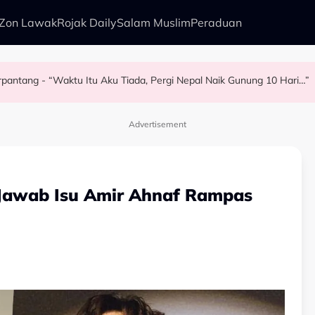
Zon Lawak
Rojak Daily
Salam Muslim
Peraduan
Berpantang - “Waktu Itu Aku Tiada, Pergi Nepal Naik Gunung 10 Hari…”
rry Al Hadad Terkilan Fizikal Jadi Bahan Hinaan - “Saya Ambil Masa
lam Kurang Dua Minit
angis…” - Noraniza Idris
Advertisement
 Jawab Isu Amir Ahnaf Rampas