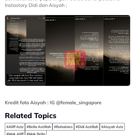
Instastory Didi dan Aisyah ;
Kredit foto Aisyah : IG @female_singapore
Related Topics
#Aliff Aziz
#Bella Astillah
#Ruhainies
#Didi Astillah
#Aisyah Aziz
#Mak Aliff
#Mak Bella