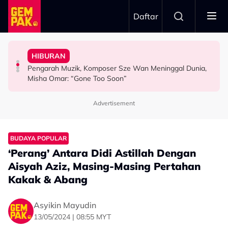
Skip to main content
Daftar
Pengantin - "Hari Ini Hari Yang Paling Sedih..."
Meninggal Dunia Sebelum Sempat Sahkan Lafaz
Gelagat Penari Ketika Praktis - "Memang Kena Jeling..."
"Ini Namanya Penyanyi Yang..."
HIBURAN
Tular Detik Pilu Di Majlis Pernikahan, Saksi Akad
Stacy Rindu Zaman Persembahan 'All Out', Kongsi
Bukan Penyanyi Ego, Adzrin Adzhar 'Back-Up' Awie -
Pengarah Muzik, Komposer Sze Wan Meninggal Dunia,
VIRAL
SELEBRITI
SELEBRITI
Misha Omar: “Gone Too Soon”
Advertisement
BUDAYA POPULAR
‘Perang’ Antara Didi Astillah Dengan
Aisyah Aziz, Masing-Masing Pertahan
Kakak & Abang
Asyikin Mayudin
13/05/2024 | 08:55 MYT