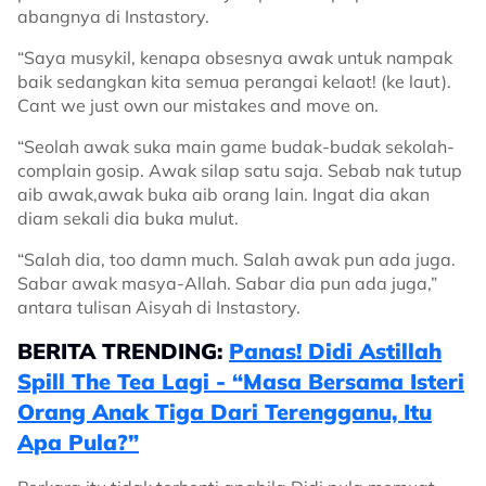
abangnya di Instastory.
“Saya musykil, kenapa obsesnya awak untuk nampak
baik sedangkan kita semua perangai kelaot! (ke laut).
Cant we just own our mistakes and move on.
“Seolah awak suka main game budak-budak sekolah-
complain gosip. Awak silap satu saja. Sebab nak tutup
aib awak,awak buka aib orang lain. Ingat dia akan
diam sekali dia buka mulut.
“Salah dia, too damn much. Salah awak pun ada juga.
Sabar awak masya-Allah. Sabar dia pun ada juga,”
antara tulisan Aisyah di Instastory.
BERITA TRENDING:
Panas! Didi Astillah
Spill The Tea Lagi - “Masa Bersama Isteri
Orang Anak Tiga Dari Terengganu, Itu
Apa Pula?”