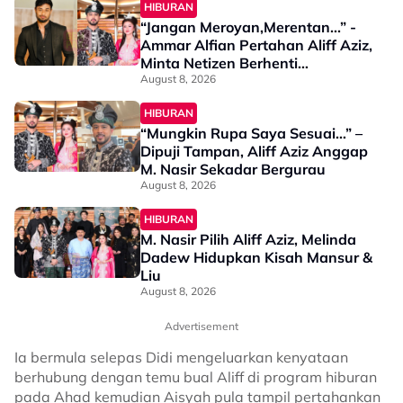
HIBURAN
“Jangan Meroyan,Merentan...” -
Ammar Alfian Pertahan Aliff Aziz,
Minta Netizen Berhenti
Menghukum
August 8, 2026
HIBURAN
“Mungkin Rupa Saya Sesuai…” –
Dipuji Tampan, Aliff Aziz Anggap
M. Nasir Sekadar Bergurau
August 8, 2026
HIBURAN
M. Nasir Pilih Aliff Aziz, Melinda
Dadew Hidupkan Kisah Mansur &
Liu
August 8, 2026
Advertisement
Ia bermula selepas Didi mengeluarkan kenyataan
berhubung dengan temu bual Aliff di program hiburan
pada Ahad kemudian Aisyah pula tampil pertahankan