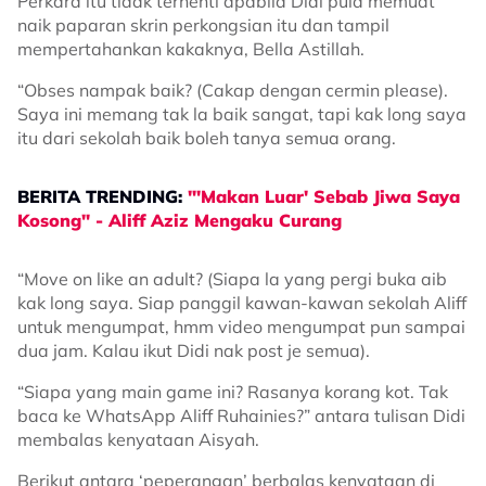
Perkara itu tidak terhenti apabila Didi pula memuat
naik paparan skrin perkongsian itu dan tampil
mempertahankan kakaknya, Bella Astillah.
“Obses nampak baik? (Cakap dengan cermin please).
Saya ini memang tak la baik sangat, tapi kak long saya
itu dari sekolah baik boleh tanya semua orang.
BERITA TRENDING:
"'Makan Luar' Sebab Jiwa Saya
Kosong" - Aliff Aziz Mengaku Curang
“Move on like an adult? (Siapa la yang pergi buka aib
kak long saya. Siap panggil kawan-kawan sekolah Aliff
untuk mengumpat, hmm video mengumpat pun sampai
dua jam. Kalau ikut Didi nak post je semua).
“Siapa yang main game ini? Rasanya korang kot. Tak
baca ke WhatsApp Aliff Ruhainies?” antara tulisan Didi
membalas kenyataan Aisyah.
Berikut antara ‘peperangan’ berbalas kenyataan di