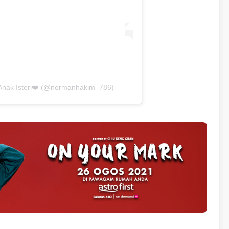
Anak Isteri❤️ (@normanhakim_786)