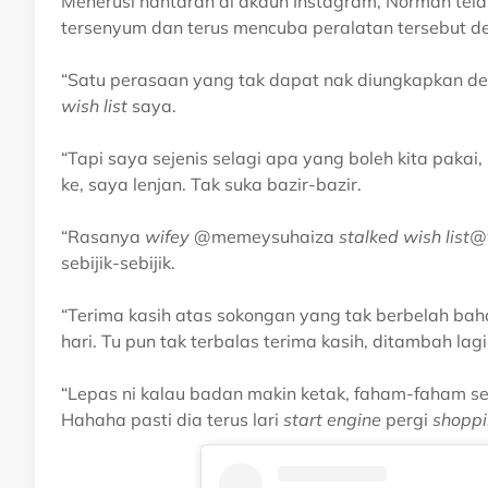
Menerusi hantaran di akaun Instagram, Norman tel
tersenyum dan terus mencuba peralatan tersebut de
“Satu perasaan yang tak dapat nak diungkapkan d
wish list
saya.
“Tapi saya sejenis selagi apa yang boleh kita pakai,
ke, saya lenjan. Tak suka bazir-bazir.
“Rasanya
wifey
@memeysuhaiza
stalked wish list@
sebijik-sebijik.
“Terima kasih atas sokongan yang tak berbelah bah
hari. Tu pun tak terbalas terima kasih, ditambah la
“Lepas ni kalau badan makin ketak, faham-faham se
Hahaha pasti dia terus lari
start engine
pergi
shoppi