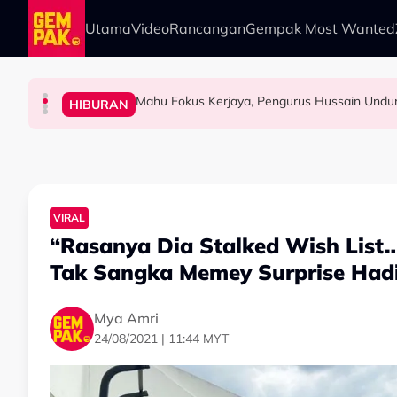
Skip to main content
Utama
Video
Rancangan
Gempak Most Wanted
Mahu Fokus Kerjaya, Pengurus Hussain Undur
HIBURAN
SELEBRITI
HIBURAN
HIBURAN
Pelakon Tak Muncul, Telefon Tak Berjawab… 
Jenazah Cik Man Selamat Dikebumikan Di Ta
“Pernahkah Mereka Mengundang Penyanyi Lama
VIRAL
“Rasanya Dia Stalked Wish List
Tak Sangka Memey Surprise Had
Mya Amri
24/08/2021 | 11:44 MYT