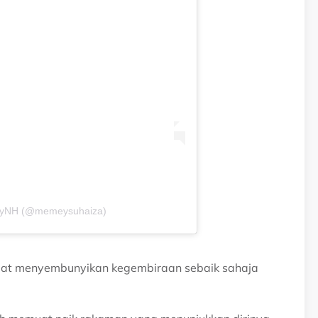
feyNH (@memeysuhaiza)
apat menyembunyikan kegembiraan sebaik sahaja