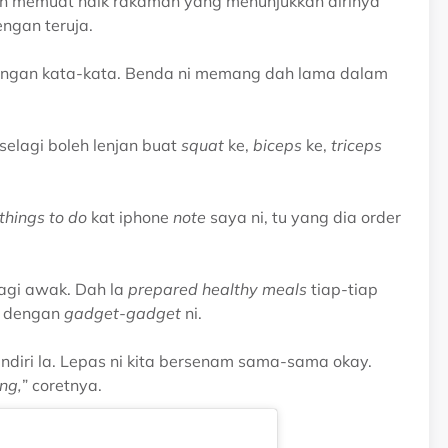
ah memuat naik rakaman yang menunjukkan dirinya
ngan teruja.
engan kata-kata. Benda ni memang dah lama dalam
 selagi boleh lenjan buat
squat
ke,
biceps
ke,
triceps
things to do
kat iphone
note
saya ni, tu yang dia order
agi awak. Dah la
prepared healthy meals
tiap-tiap
gi dengan
gadget-gadget
ni.
ndiri la. Lepas ni kita bersenam sama-sama okay.
ng,
” coretnya.