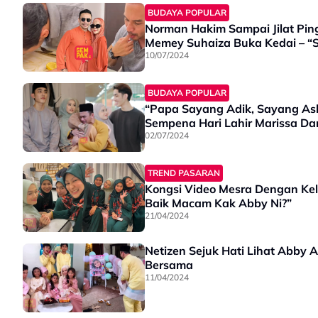
BUDAYA POPULAR
Norman Hakim Sampai Jilat Pin
Memey Suhaiza Buka Kedai – “
10/07/2024
BUDAYA POPULAR
“Papa Sayang Adik, Sayang As
Sempena Hari Lahir Marissa Da
02/07/2024
TREND PASARAN
Kongsi Video Mesra Dengan Ke
Baik Macam Kak Abby Ni?”
21/04/2024
Netizen Sejuk Hati Lihat Abby
Bersama
11/04/2024