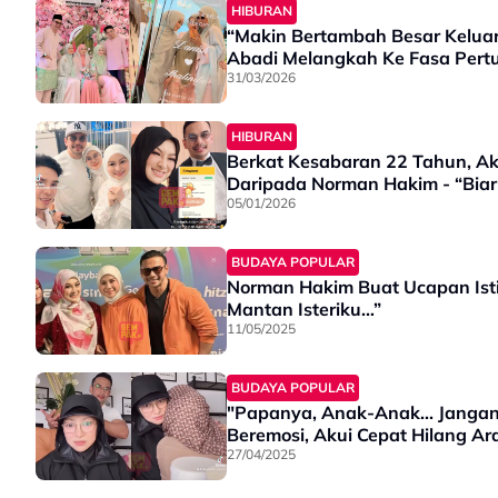
HIBURAN
“Makin Bertambah Besar Kelua
Abadi Melangkah Ke Fasa Per
31/03/2026
HIBURAN
Berkat Kesabaran 22 Tahun, Ak
Daripada Norman Hakim - “Bia
05/01/2026
BUDAYA POPULAR
Norman Hakim Buat Ucapan Isti
Mantan Isteriku…”
11/05/2025
BUDAYA POPULAR
"Papanya, Anak-Anak... Janga
Beremosi, Akui Cepat Hilang Ar
27/04/2025