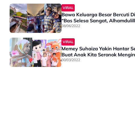
VIRAL
Bawa Keluarga Besar Bercuti D
“Bas Selesa Sangat, Alhamdulil
08/06/2022
VIRAL
Memey Suhaiza Yakin Hantar Se
Buat Anak Kita Seronok Mengir
30/03/2022