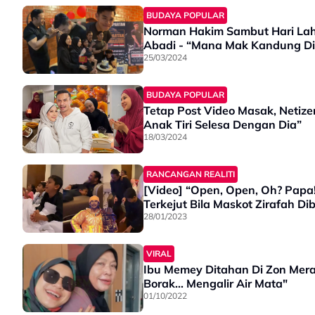
BUDAYA POPULAR
Norman Hakim Sambut Hari Lahi
Abadi - “Mana Mak Kandung Di
25/03/2024
BUDAYA POPULAR
Tetap Post Video Masak, Neti
Anak Tiri Selesa Dengan Dia”
18/03/2024
RANCANGAN REALITI
[Video] “Open, Open, Oh? Papa
Terkejut Bila Maskot Zirafah Di
28/01/2023
VIRAL
Ibu Memey Ditahan Di Zon Mer
Borak... Mengalir Air Mata"
01/10/2022