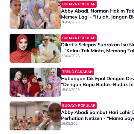
BUDAYA POPULAR
Abby Abadi, Norman Hakim Tak 
Memey Lagi - “Itulah, Jangan B
26/04/2025
BUDAYA POPULAR
Dikritik Selepas Suarakan Isu
- “Kalau Tak Minta, Memang Ta
23/04/2025
TREND PASARAN
Hubungan Cik Epal Dengan De
“Dengan Bapa Budak-Budak In
15/04/2025
BUDAYA POPULAR
Abby Abadi Sambut Hari Lahir D
Perhatian Netizen - “Mama S
16/09/2024