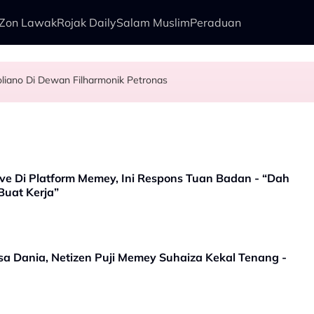
Zon Lawak
Rojak Daily
Salam Muslim
Peraduan
liano Di Dewan Filharmonik Petronas
agi Suka Bawa Watak Jahat - “Tak Semestinya Hero Saja Menyerlah…”
 - Ezzanie Jasny
l Sebab…
Live Di Platform Memey, Ini Respons Tuan Badan - “Dah
uat Kerja”
ssa Dania, Netizen Puji Memey Suhaiza Kekal Tenang -