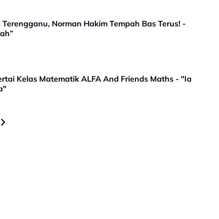
i Terengganu, Norman Hakim Tempah Bas Terus! -
lah”
rtai Kelas Matematik ALFA And Friends Maths - "Ia
a"