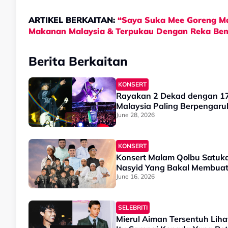
ARTIKEL BERKAITAN:
“Saya Suka Mee Goreng Ma
Makanan Malaysia & Terpukau Dengan Reka Bent
Berita Berkaitan
KONSERT
Rayakan 2 Dekad dengan 17,0
Malaysia Paling Berpengaru
June 28, 2026
KONSERT
Konsert Malam Qolbu Satukan
Nasyid Yang Bakal Membua
June 16, 2026
SELEBRITI
Mierul Aiman Tersentuh Li