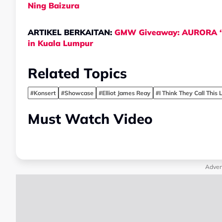
Ning Baizura
ARTIKEL BERKAITAN:
GMW Giveaway: AURORA ‘Wh
in Kuala Lumpur
Related Topics
#Konsert
#Showcase
#Elliot James Reay
#I Think They Call This 
Must Watch Video
Adver