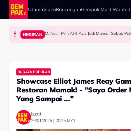
Skip to main content
Utama
Video
Rancangan
Gempak Most Wanted
M. Nasir Pilih Aliff Aziz Jadi Mansur Sebab 
HIBURAN
GAYA HIDUP
HIBURAN
HIBURAN
M. Nasir Pilih Aliff Aziz, Melinda Dadew Hidu
Impian Yusry Untuk Dikenali Sebagai Penyany
Ramai Masih Bujang Bukan Kerana Memilih 
BUDAYA POPULAR
Showcase Elliot James Reay Ga
Restoran Mamak! - "Saya Order 
Yang Sampai ..."
Izzat
26/01/2025 | 20:25 MYT