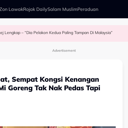
Zon Lawak
Rojak Daily
Salam Muslim
Peraduan
Pakej Lengkap – “Dia Pelakon Kedua Paling Tampan Di Malaysia”
pkan Kisah Mansur & Liu
i Rock - “Bila Saya Cakap Dengan Lisa Nak Buat…”
Tetapi...
Advertisement
mat, Sempat Kongsi Kenangan
Mi Goreng Tak Nak Pedas Tapi