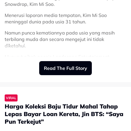
Snowdrop, Kim Mi Soo.
Menerusi laporan media tempatan, Kim Mi Soo
meninggal dunia pada usia 31 tahun.
Namun punca kematiannya pada usia yang masih
terbilang muda dan secara mengejut ini tidak
diketahui.
Munurut pihak agenis Landscape Entertainment,
mendiang akan disemadikan di Sungsim Funeral Home.
Read The Full Story
Ia akan dilaksanakan secara tertutup atas permintaan
keluarga.
“Kami mempunyai khabar yang cukup berat untuk
dikongsi. Aktres Kim Mi Soo telah meninggal dunia
VIRAL
secara mengejut pada 5 Januari 2022.
Harga Koleksi Baju Tidur Mahal Tahap
“Keluarga dan sahabat terdekat sangat berdukacita
Lepas Bayar Loan Kereta, Jin BTS: “Saya
mendengar khabar ini.
Pun Terkejut”
“Kami memohon agar tidak ada pemberitaan bersifat