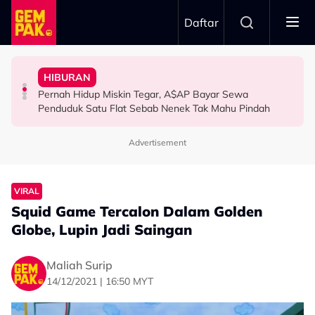
Skip to main content
Daftar
Tangkap Ikan Segar Setiap Hari
Aliff Aziz, Minta Netizen Berhenti Menghukum
HIBURAN
Permintaan Aneh Jared Leto Di Lokasi, Minta Nelayan
“Jangan Meroyan,Merentan...” - Ammar Alfian Pertahan
The Tomei Girls: Satu Wanita, Pelbagai Ekspresi
Pernah Hidup Miskin Tegar, A$AP Bayar Sewa
HIBURAN
HIBURAN
HIBURAN
Penduduk Satu Flat Sebab Nenek Tak Mahu Pindah
Advertisement
VIRAL
Squid Game Tercalon Dalam Golden
Globe, Lupin Jadi Saingan
Maliah Surip
14/12/2021 | 16:50 MYT