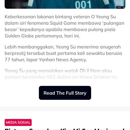
Keberkesanan lakonan bintang veteran O Yeong Su
dalam siri fenomena Squid Game membawa ‘pulangan
besar’ kepadanya apabila membawa pulang piala
Golden Globe pertamanya, hari ini.
Lebih membanggakan, Yeong Su menerima anugerah
berprestij tersebut buat pertama kali sewaktu berusia
77 tahun, lapor Yonhan News Agency.
Yeong Su yang memainkan watak Oh II Nam atau
pemain bernombor 001 dalam siri Korea Selatan itu
memenangi anugerah Best Performance by an Actor in
a Supporting Role untuk TV dalam penganjuran
Read The Full Story
anugerah yang ke-79 tersebut.
Oh II Nam atau pemain nombor 001 adalah seorang
warga emas yang penuh misteri, sempat ‘kalah’ dan
disangka mati, namun ternyata masih hidup dan
MEDIA SOSIAL
digambarkan sebagai pengasas permainan kalah mati