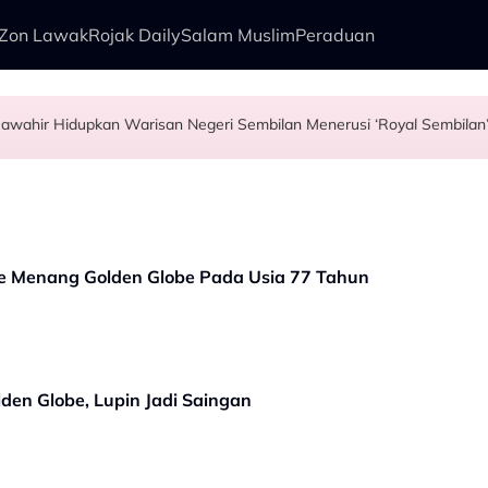
Zon Lawak
Rojak Daily
Salam Muslim
Peraduan
Usia 74 tahun Bukan Penghalang, Tunku Puteri Jawahir Hidupkan Warisan Negeri Sembilan Menerusi ‘Royal Sembila
pore Airlines
idi Aziz
 Nelayan Tangkap Ikan Segar Setiap Hari
e Menang Golden Globe Pada Usia 77 Tahun
den Globe, Lupin Jadi Saingan