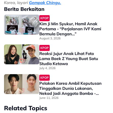
Korea, layari
Gempak Chingu.
Berita Berkaitan
KPOP
Kim Ji Min Syukur, Hamil Anak
Pertama - “Perjalanan IVF Kami
Bermula Dengan…”
August 3, 2026
KPOP
Reaksi Jujur Anak Lihat Foto
Lama Baek Z Young Buat Satu
Studio Ketawa
July 4, 2026
KPOP
Pelakon Korea Ambil Keputusan
Tinggalkan Dunia Lakonan,
Nekad Jadi Anggota Bomba -
“Sebabnya Mudah, Saya Mahu…”
June 11, 2026
Related Topics