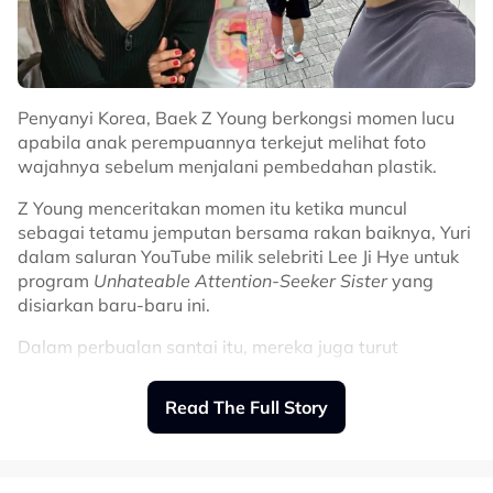
Penyanyi Korea, Baek Z Young berkongsi momen lucu
apabila anak perempuannya terkejut melihat foto
wajahnya sebelum menjalani pembedahan plastik.
Z Young menceritakan momen itu ketika muncul
sebagai tetamu jemputan bersama rakan baiknya, Yuri
dalam saluran YouTube milik selebriti Lee Ji Hye untuk
program
Unhateable Attention-Seeker Sister
yang
disiarkan baru-baru ini.
Dalam perbualan santai itu, mereka juga turut
mengenang kembali persahabatan yang telah terjalin
sejak sekian lama.
Read The Full Story
Jelas Ji Min lagi, doktor terlebih dahulu memberi
Pada masa sama, Z Young berkongsi satu kejadian
tumpuan kepada usaha memulihkan kesihatannya
yang berlaku di rumah apabila anak perempuannya