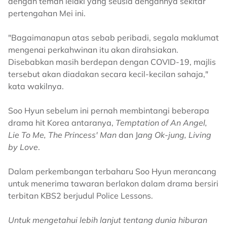
dengan teman lelaki yang seusia dengannya sekitar
pertengahan Mei ini.
"Bagaimanapun atas sebab peribadi, segala maklumat
mengenai perkahwinan itu akan dirahsiakan.
Disebabkan masih berdepan dengan COVID-19, majlis
tersebut akan diadakan secara kecil-kecilan sahaja,"
kata wakilnya.
Soo Hyun sebelum ini pernah membintangi beberapa
drama hit Korea antaranya,
Temptation of An Angel,
Lie To Me, The Princess' Man
dan J
ang Ok-jung, Living
by Love
.
Dalam perkembangan terbaharu Soo Hyun merancang
untuk menerima tawaran berlakon dalam drama bersiri
terbitan KBS2 berjudul Police Lessons.
Untuk mengetahui lebih lanjut tentang dunia hiburan