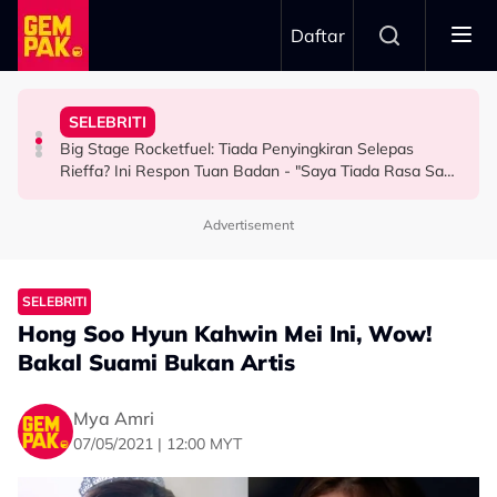
Skip to main content
Daftar
Keluarga Rasa Bakal Suami Tak Setaraf
Boleh Solat Berdiri Selepas…
SELEBRITI
Aliff Rakib Hadiah Rumah RM1 Juta Kepada Ibu Bapa
Atlet Golf Tidak Diculik, ‘Lari’ ke Bangkok Sebab
10 Tahun Solat Atas Kerusi, Maria Tengku Sabri Syukur
Big Stage Rocketfuel: Tiada Penyingkiran Selepas
BERITA
BERITA
HIBURAN
Rieffa? Ini Respon Tuan Badan - "Saya Tiada Rasa Sakit
Hati Pun..."
Advertisement
SELEBRITI
Hong Soo Hyun Kahwin Mei Ini, Wow!
Bakal Suami Bukan Artis
Mya Amri
07/05/2021 | 12:00 MYT