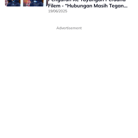
Filem - “Hubungan Masih Tegang,
Kes Mahkamah Sedang Berjalan”
19/06/2025
Advertisement