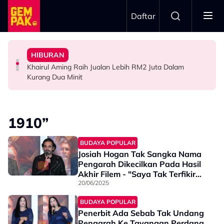
Skip to main content
Daftar
Hari…”
“Waktu Itu Aku Tiada, Pergi Nepal Naik Gunung 10
- Noraniza Idris
Jangan Terlalu Campuri Urusan Rumah Tangga Anak
HIBURAN
Imran Aqil Kongsi Detik Sukar Isteri Ketika Berpantang -
“Ada Yang Datang Menyapa, Teresak-Esak Menangis…”
“Biarlah Mereka Yang Pilih” - Jinggo Nasihat Ibu Bapa
Khairul Aming Raih Jualan Lebih RM2 Juta Dalam
HIBURAN
HIBURAN
SELEBRITI
Kurang Dua Minit
1910”
BUDAYA POPULAR
Josiah Hogan Tak Sangka Nama
Pengarah Dikecilkan Pada Hasil
Akhir Filem - "Saya Tak Terfikir
Pula Sampai ..."
20/06/2025
BUDAYA POPULAR
Penerbit Ada Sebab Tak Undang
Pengarah Ke Tayangan Perdana