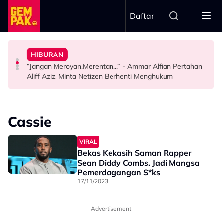
Skip to main content
Daftar
Penduduk Satu Flat Sebab Nenek Tak Mahu Pindah
Aziz Anggap M. Nasir Sekadar Bergurau
HIBURAN
Pernah Hidup Miskin Tegar, A$AP Bayar Sewa
The Tomei Girls: Satu Wanita, Pelbagai Ekspresi
“Mungkin Rupa Saya Sesuai…” – Dipuji Tampan, Aliff
“Jangan Meroyan,Merentan...” - Ammar Alfian Pertahan
HIBURAN
HIBURAN
HIBURAN
Aliff Aziz, Minta Netizen Berhenti Menghukum
Cassie
VIRAL
Bekas Kekasih Saman Rapper
Sean Diddy Combs, Jadi Mangsa
Pemerdagangan S*ks
17/11/2023
Advertisement