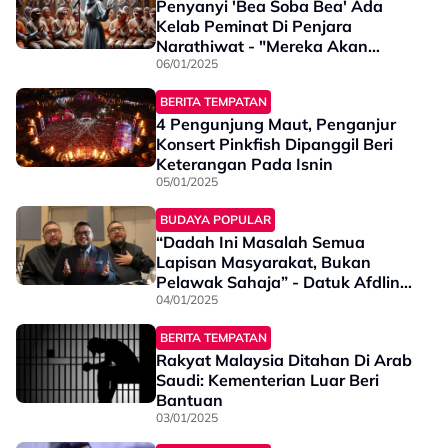
Penyanyi 'Bea Soba Bea' Ada
Kelab Peminat Di Penjara
Narathiwat - "Mereka Akan
Nyanyi Sama-Sama Pada..."
06/01/2025
BERITA TEMPATAN
4 Pengunjung Maut, Penganjur
Konsert Pinkfish Dipanggil Beri
Keterangan Pada Isnin
05/01/2025
BUDAYA POPULAR
“Dadah Ini Masalah Semua
Lapisan Masyarakat, Bukan
Pelawak Sahaja” - Datuk Afdlin
Shauki
04/01/2025
BERITA TEMPATAN
Rakyat Malaysia Ditahan Di Arab
Saudi: Kementerian Luar Beri
Bantuan
03/01/2025