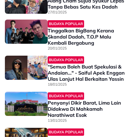
Along Cham Sujud Syukur Lepas
Tanpa Bebas Satu Kes Dadah
27/01/2025
BUDAYA POPULAR
Tinggalkan BigBang Kerana
Skandal Dadah, T.O.P Malu
Kembali Bergabung
20/01/2025
BUDAYA POPULAR
“Semua Boleh Buat Spekulasi &
Andaian..." - Saiful Apek Enggan
Ulas Lanjut Hal Berkaitan Yassin
18/01/2025
BUDAYA POPULAR
Penyanyi Dikir Barat, Lima Lain
Didakwa Di Mahkamah
Narathiwat Esok
13/01/2025
BUDAYA POPULAR