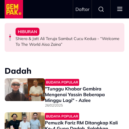
Skip to main content
Daftar
Wargamaya
Produk Baharu - “Menitik Air Mata…”
Promosi Drama AI Di Tiktok
Kebaikan Amira Othman 10 Tahun Lalu Jadi Bualan
HIBURAN
Khairul Aming Pilih Merdeka 118 Sebagai Lokasi Lancar
"Agak Lucah & Melampau" - Kamal Adli Tegur Video
“Mak Cik Saya Berniaga Pondok Buruk, Dia Selalu…” -
Shiera & Jatt Ali Teruja Sambut Cucu Kedua - “Welcome
HIBURAN
SELEBRITI
HIBURAN
To The World Aisa Zaina”
Dadah
BUDAYA POPULAR
"Tunggu Khabar Gembira
Mengenai Yassin Beberapa
Minggu Lagi" - Azlee
26/02/2025
BUDAYA POPULAR
Pemuzik Fariz RM Ditangkap Kali
Ke-4 Guna Dadah, Salahkan