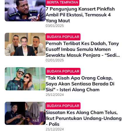
BERITA TEMPATAN
7 Pengunjung Konsert Pinkfish
Ambil Pil Ekstasi, Termasuk 4
Yang Maut
03/01/2025
BUDAYA POPULAR
Pernah Terlibat Kes Dadah, Tony
Eusoff Imbau Semula Momen
Sewaktu Masuk Penjara - “Sedih
Tengok Mak Sendiri Nangis…”
02/01/2025
BUDAYA POPULAR
"Tak Kisah Apa Orang Cakap,
Saya Akan Sentiasa Berada Di
Sisi" - Isteri Along Cham
25/12/2024
BUDAYA POPULAR
Siasatan Kes Along Cham Telus,
Ikut Peruntukan Undang-Undang
- Polis
21/12/2024