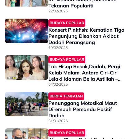
Tekanan Populariti
22/02/2025
BUDAYA POPULAR
Konsert Pinkfish: Kematian Tiga
Pengunjung Disahkan Akibat
Dadah Perangsang
19/02/2025
BUDAYA POPULAR
Tak Hisap Rokok,Dadah, Pergi
Kelab Malam, Antara Ciri-Ciri
Lelaki Idaman Bella Astillah –
“Paling Penting Bukan Dalam
04/02/2025
Industri…”
BERITA TEMPATAN
Penunggang Motosikal Maut
Dirempuh Pemandu Positif
Dadah
31/01/2025
BUDAYA POPULAR