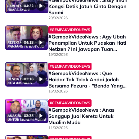
#GempakVideoNews : Sissy Iman
Kongsi Detik Jatuh Cinta Dengan
04:32
Suami
20/02/2026
#GEMPAKVIDEONEWS
#GempakVideoNews : Agy Ubah
Penampilan Untuk Puaskan Hati
04:13
Netizen ? Ini Jawapan Tuan
Badan
19/02/2026
#GEMPAKVIDEONEWS
#GempakVideoNews : Que
Haidar Tak Tolak Andai Jodoh
03:16
Bersama Fazura - "Benda Yang
Baik-Baik kita Aminkan..."
16/02/2026
#GEMPAKVIDEONEWS
#GempakVideoNews : Anas
Sanggup Jual Kereta Untuk
03:35
Mualim Muda
11/02/2026