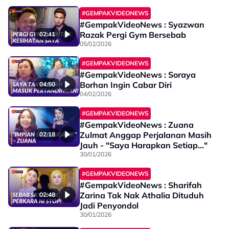
#GEMPAKVIDEONEWS
#GempakVideoNews : Syazwan
Razak Pergi Gym Bersebab
02:41
05/02/2026
#GEMPAKVIDEONEWS
#GempakVideoNews : Soraya
Borhan Ingin Cabar Diri
04:50
04/02/2026
#GEMPAKVIDEONEWS
#GempakVideoNews : Zuana
Zulmat Anggap Perjalanan Masih
02:18
Jauh - "Saya Harapkan Setiap..."
30/01/2026
#GEMPAKVIDEONEWS
#GempakVideoNews : Sharifah
Zarina Tak Nak Athalia Dituduh
02:48
Jadi Penyondol
30/01/2026