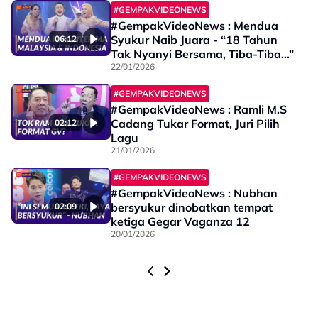
#GEMPAKVIDEONEWS
#GempakVideoNews : Mendua
Syukur Naib Juara - “18 Tahun
06:12
Tak Nyanyi Bersama, Tiba-Tiba…”
22/01/2026
#GEMPAKVIDEONEWS
#GempakVideoNews : Ramli M.S
Cadang Tukar Format, Juri Pilih
02:12
Lagu
21/01/2026
#GEMPAKVIDEONEWS
#GempakVideoNews : Nubhan
bersyukur dinobatkan tempat
02:09
ketiga Gegar Vaganza 12
20/01/2026