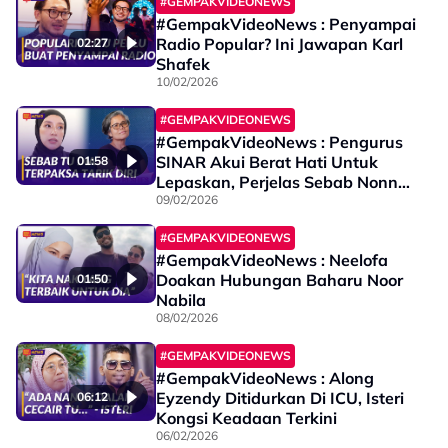
#GEMPAKVIDEONEWS
#GempakVideoNews : Penyampai
Radio Popular? Ini Jawapan Karl
02:27
Shafek
10/02/2026
#GEMPAKVIDEONEWS
#GempakVideoNews : Pengurus
SINAR Akui Berat Hati Untuk
01:58
Lepaskan, Perjelas Sebab Nonna
Freshies Tarik Diri
09/02/2026
#GEMPAKVIDEONEWS
#GempakVideoNews : Neelofa
Doakan Hubungan Baharu Noor
01:50
Nabila
08/02/2026
#GEMPAKVIDEONEWS
#GempakVideoNews : Along
Eyzendy Ditidurkan Di ICU, Isteri
06:12
Kongsi Keadaan Terkini
06/02/2026