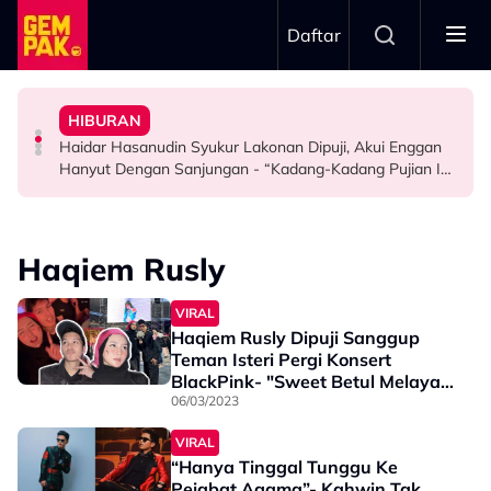
Skip to main content
Daftar
Bagi Peluang Selesaikan Dengan Baik Tapi…”
Doktor
Peguam, Dakwa Masih Belum Dapat Hak - “Saya Dah
HIBURAN
Bawa Anak Ke Klinik, Syasya Rizal Terkejut Dikenali
"Saya Ingat Sampai Bila-Bila..." - Hussain
Syida Melvin Serah Isu Hutang Syarikat Kepada
Haidar Hasanudin Syukur Lakonan Dipuji, Akui Enggan
HIBURAN
HIBURAN
SELEBRITI
Hanyut Dengan Sanjungan - “Kadang-Kadang Pujian Ini
Bahaya Juga…”
Haqiem Rusly
VIRAL
Haqiem Rusly Dipuji Sanggup
Teman Isteri Pergi Konsert
BlackPink- "Sweet Betul Melayan
Isteri..."
06/03/2023
VIRAL
“Hanya Tinggal Tunggu Ke
Pejabat Agama”- Kahwin Tak