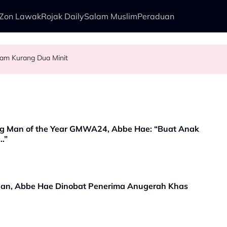
Zon Lawak
Rojak Daily
Salam Muslim
Peraduan
lam Kurang Dua Minit
rry Al Hadad Terkilan Fizikal Jadi Bahan Hinaan - “Saya Ambil Masa
Berpantang - “Waktu Itu Aku Tiada, Pergi Nepal Naik Gunung 10 Hari…”
angis…” - Noraniza Idris
g Man of the Year GMWA24, Abbe Hae: “Buat Anak
…”
nan, Abbe Hae Dinobat Penerima Anugerah Khas