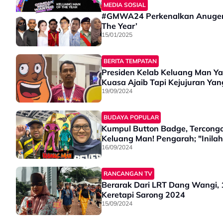
MEDIA SOSIAL
#GMWA24 Perkenalkan Anugerah
The Year’
15/01/2025
BERITA TEMPATAN
Presiden Kelab Keluang Man Y
Kuasa Ajaib Tapi Kejujuran Yan
19/09/2024
BUDAYA POPULAR
Kumpul Button Badge, Tercong
Keluang Man! Pengarah; "Inila
16/09/2024
RANCANGAN TV
Berarak Dari LRT Dang Wangi,
Keretapi Sarong 2024
15/09/2024