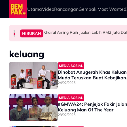
Skip to main content
Utama
Video
Rancangan
Gempak Most Wanted
Khairul Aming Raih Jualan Lebih RM2 Juta Da
HIBURAN
HIBURAN
HIBURAN
HIBURAN
Diserang Gara-Gara Netizen Salah Orang, She
Imran Aqil Kongsi Detik Sukar Isteri Ketika 
“Ada Yang Datang Menyapa, Teresak-Esak Men
keluang
MEDIA SOSIAL
Dinobat Anugerah Khas Keluan
Muda Teruskan Buat Kebajikan
24/02/2025
MEDIA SOSIAL
#GMWA24: Penjejak Fakir Jala
Keluang Man Of The Year
23/02/2025