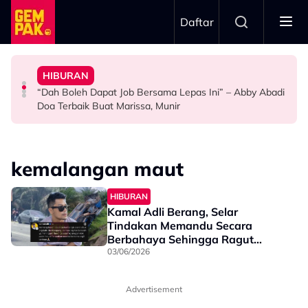
Skip to main content
Daftar
Doktor
Anak Yang Sudah Mati
HIBURAN
Bawa Anak Ke Klinik, Syasya Rizal Terkejut Dikenali
Kasihnya Ibu, Ikan Lumba-Lumba Enggan Tinggalkan
Pengantin Penat Sampai Tertidur Atas Pelamin
“Dah Boleh Dapat Job Bersama Lepas Ini” – Abby Abadi
HIBURAN
BERITA
ANTARABANGSA
Doa Terbaik Buat Marissa, Munir
kemalangan maut
HIBURAN
Kamal Adli Berang, Selar
Tindakan Memandu Secara
Berbahaya Sehingga Ragut
Nyawa Orang Tak Bersalah -
03/06/2026
“Yang Langgar Elok Pula Hidup”
Advertisement