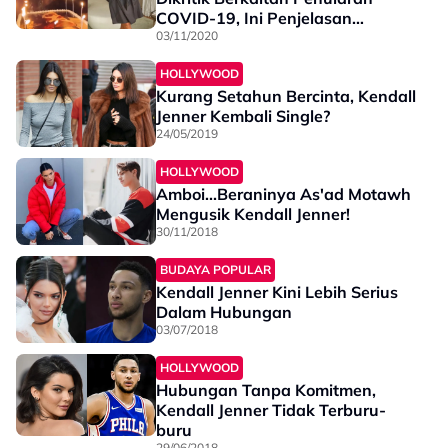
COVID-19, Ini Penjelasan
Ibunya...
03/11/2020
HOLLYWOOD
Kurang Setahun Bercinta, Kendall
Jenner Kembali Single?
24/05/2019
HOLLYWOOD
Amboi...Beraninya As'ad Motawh
Mengusik Kendall Jenner!
30/11/2018
BUDAYA POPULAR
Kendall Jenner Kini Lebih Serius
Dalam Hubungan
03/07/2018
HOLLYWOOD
Hubungan Tanpa Komitmen,
Kendall Jenner Tidak Terburu-
buru
29/06/2018