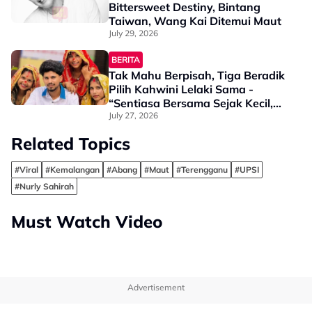
Bittersweet Destiny, Bintang
Taiwan, Wang Kai Ditemui Maut
July 29, 2026
BERITA
Tak Mahu Berpisah, Tiga Beradik
Pilih Kahwini Lelaki Sama -
“Sentiasa Bersama Sejak Kecil,
Tak Dapat Bayangkan Hidup
July 27, 2026
Berjauhan”
Related Topics
#Viral
#Kemalangan
#Abang
#Maut
#Terengganu
#UPSI
#Nurly Sahirah
Must Watch Video
Advertisement