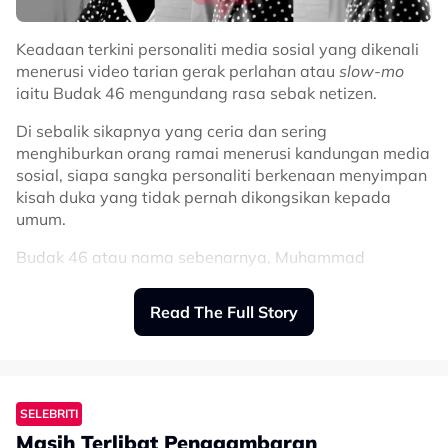
Keadaan terkini personaliti media sosial yang dikenali
menerusi video tarian gerak perlahan atau
slow-mo
iaitu Budak 46 mengundang rasa sebak netizen.
Di sebalik sikapnya yang ceria dan sering
menghiburkan orang ramai menerusi kandungan media
sosial, siapa sangka personaliti berkenaan menyimpan
kisah duka yang tidak pernah dikongsikan kepada
umum.
Budak 46 atau nama sebenarnya, Muhammad
Ammarzulkha, difahamkan menghidap retinitis
pigmentosa, iaitu sejenis penyakit mata yang boleh
Read The Full Story
menyebabkan penglihatan merosot secara beransur-
ansur.
Perkara itu didedahkan oleh adiknya, Cuna, menerusi
ruangan komen pada video terbaharu yang dimuat
SELEBRITI
naik di TikTok.
Masih Terlibat Penggambaran