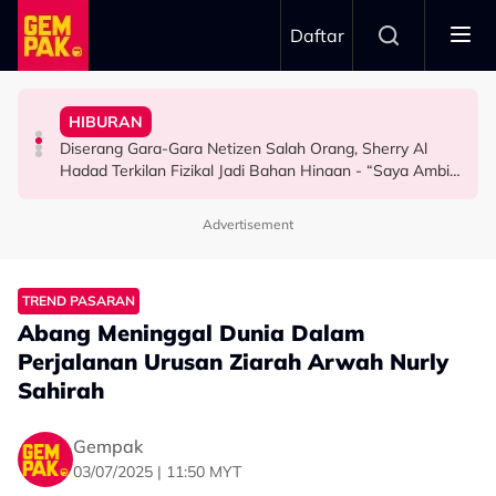
Skip to main content
Daftar
Penyingkiran Di Big Stage ALPHA
Hari…”
Selamat, Kenang Jasa Selamatkan Daripada
“Waktu Itu Aku Tiada, Pergi Nepal Naik Gunung 10
Kurang Dua Minit
HIBURAN
Afiq Sky Hadiahkan Buah Tangan Buat Syafinaz
Imran Aqil Kongsi Detik Sukar Isteri Ketika Berpantang -
Khairul Aming Raih Jualan Lebih RM2 Juta Dalam
Diserang Gara-Gara Netizen Salah Orang, Sherry Al
HIBURAN
HIBURAN
HIBURAN
Hadad Terkilan Fizikal Jadi Bahan Hinaan - “Saya Ambil
Masa Bina Nama…”
Advertisement
TREND PASARAN
Abang Meninggal Dunia Dalam
Perjalanan Urusan Ziarah Arwah Nurly
Sahirah
Gempak
03/07/2025 | 11:50 MYT