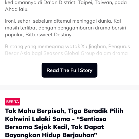
kediamannya di Da'an District, Taipei, Taiwan, pada
♬ original sound - alinakaymusic
Ahad lalu.
Ironi, sehari sebelum ditemui meninggal dunia, Kai
masih terlibat dengan penggambaran drama bersiri
popular, Bittersweet Destiny.
Bintang yang memegang watak Xu Jinghan, Pengurus
Besar Asia bagi Seasons Global Group dalam drama
bersiri itu meninggal dunia pada usia 43 tahun.
Read The Full Story
Menurut Focus Taiwan, pihak berkuasa tempatan
menerima laporan mengenai kematian di sebuah
kediaman sebelum menemui Kai dalam keadaan tidak
sedarkan diri.
BERITA
Hasil siasatan awal mendapati tiada kesan
Tak Mahu Berpisah, Tiga Beradik Pilih
kecederaan luaran atau tanda-tanda rumah dipecah
masuk, namun punca sebenar kematian masih dalam
Kahwini Lelaki Sama - “Sentiasa
siasatan.
Bersama Sejak Kecil, Tak Dapat
Perkongsian tersebut nyata menyentuh hati netizen
Bayangkan Hidup Berjauhan”
Stesen televisyen Sanlih E-Television (SET)
yang selama ini mengenali Budak 46 sebagai seorang