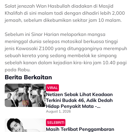
Solat jenazah Wan Hasbullah diadakan di Masjid
Khalifah di sini malam tadi dengan dihadiri lebih 2,000
jemaah, sebelum dikebumikan sekitar jam 10 malam.
Sebelum ini Sinar Harian melaporkan mangsa
meninggal dunia selepas motosikal berkuasa tinggi
jenis Kawasaki Z1000 yang ditungganginya merempuh
sebuah kereta yang sedang membelok ke simpang
sebelah kanan dalam kejadian kira-kira jam 10.40 pagi
pada Rabu.
Berita Berkaitan
VIRAL
Netizen Sebak Lihat Keadaan
Terkini Budak 46, Adik Dedah
Hidap Penyakit Mata -
“Penglihatan Dia Memang Slowly
August 1, 2026
Makin Tak Nampak…”
SELEBRITI
Masih Terlibat Penggambaran