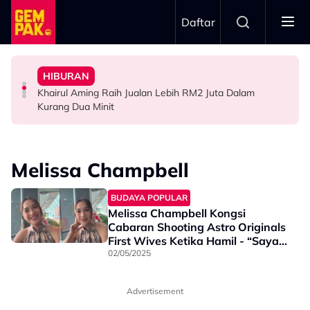
Skip to main content
Daftar
Hari…”
“Waktu Itu Aku Tiada, Pergi Nepal Naik Gunung 10
- Noraniza Idris
Jangan Terlalu Campuri Urusan Rumah Tangga Anak
HIBURAN
Imran Aqil Kongsi Detik Sukar Isteri Ketika Berpantang -
“Ada Yang Datang Menyapa, Teresak-Esak Menangis…”
“Biarlah Mereka Yang Pilih” - Jinggo Nasihat Ibu Bapa
Khairul Aming Raih Jualan Lebih RM2 Juta Dalam
HIBURAN
HIBURAN
SELEBRITI
Kurang Dua Minit
Melissa Champbell
BUDAYA POPULAR
Melissa Champbell Kongsi
Cabaran Shooting Astro Originals
First Wives Ketika Hamil - “Saya
Ni Jenis Tak Suka Duduk Rumah”
02/05/2025
Advertisement