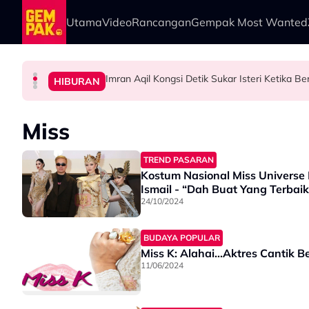
Skip to main content
Utama
Video
Rancangan
Gempak Most Wanted
Imran Aqil Kongsi Detik Sukar Isteri Ketika 
HIBURAN
HIBURAN
HIBURAN
HIBURAN
Diserang Gara-Gara Netizen Salah Orang, She
Khairul Aming Raih Jualan Lebih RM2 Juta Da
“Ada Yang Datang Menyapa, Teresak-Esak Men
Miss
TREND PASARAN
Kostum Nasional Miss Universe 
Ismail - “Dah Buat Yang Terbaik
24/10/2024
BUDAYA POPULAR
Miss K: Alahai...Aktres Cantik 
11/06/2024