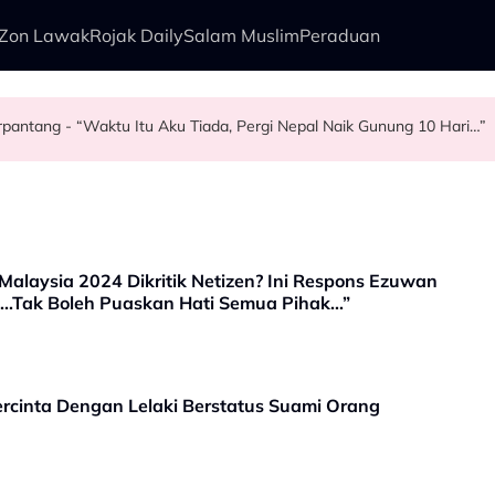
Zon Lawak
Rojak Daily
Salam Muslim
Peraduan
Berpantang - “Waktu Itu Aku Tiada, Pergi Nepal Naik Gunung 10 Hari…”
rry Al Hadad Terkilan Fizikal Jadi Bahan Hinaan - “Saya Ambil Masa
lam Kurang Dua Minit
angis…” - Noraniza Idris
Malaysia 2024 Dikritik Netizen? Ini Respons Ezuwan
...Tak Boleh Puaskan Hati Semua Pihak...”
Bercinta Dengan Lelaki Berstatus Suami Orang