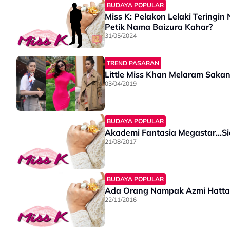
BUDAYA POPULAR
Miss K: Pelakon Lelaki Teringin
Petik Nama Baizura Kahar?
31/05/2024
TREND PASARAN
Little Miss Khan Melaram Sakan
03/04/2019
BUDAYA POPULAR
Akademi Fantasia Megastar...Si
21/08/2017
BUDAYA POPULAR
Ada Orang Nampak Azmi Hatta
22/11/2016