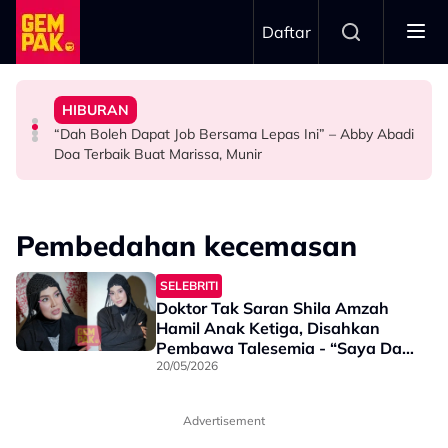
Skip to main content
Daftar
Doktor
Anak Yang Sudah Mati
HIBURAN
Bawa Anak Ke Klinik, Syasya Rizal Terkejut Dikenali
Kasihnya Ibu, Ikan Lumba-Lumba Enggan Tinggalkan
Pengantin Penat Sampai Tertidur Atas Pelamin
“Dah Boleh Dapat Job Bersama Lepas Ini” – Abby Abadi
HIBURAN
BERITA
ANTARABANGSA
Doa Terbaik Buat Marissa, Munir
Pembedahan kecemasan
SELEBRITI
Doktor Tak Saran Shila Amzah
Hamil Anak Ketiga, Disahkan
Pembawa Talesemia - “Saya Dah
Dua Kali Pembedahan &
20/05/2026
Ditidurkan”
Advertisement