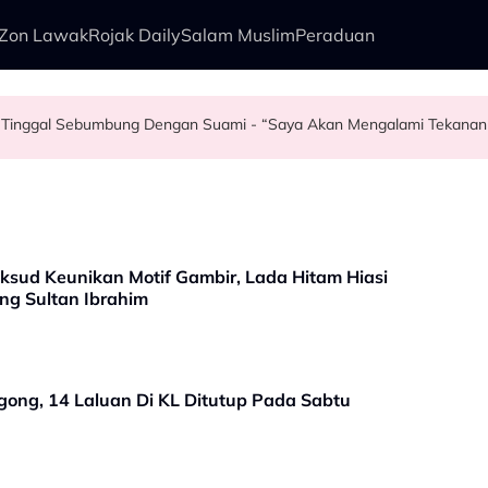
Zon Lawak
Rojak Daily
Salam Muslim
Peraduan
k Tinggal Sebumbung Dengan Suami - “Saya Akan Mengalami Tekanan
nah Merah
oal Pasangan - "Tekanan Darah Lagi..."
W - “Face Card Never Declined…”
ksud Keunikan Motif Gambir, Lada Hitam Hiasi
ng Sultan Ibrahim
gong, 14 Laluan Di KL Ditutup Pada Sabtu