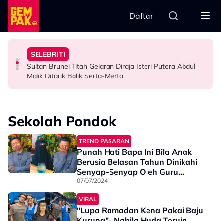
Skip to main content
Daftar
Minggu Kutipan Hampir…”
Badar Shah Papar Jumlah Kutipan Derma - “Setiap
Inspirasi Di Sebalik Drama ‘Wish List’
SELEBRITI
Netizen Puji Ketulusan Masjid Raja Bendahara Tengku
Dari Angan-Angan Jadi Drama, Mira Filzah Kongsi
“Saya Memang Suka Gaya Streetwear…” - Ezaidi Aziz
Sultan Brunei Titah Gelaran Diraja Isteri Putera Abdul
VIRAL
HIBURAN
HIBURAN
Malik Ditarik Balik Serta-Merta
Sekolah Pondok
TREND PASARAN
Punah Hati Bapa Ini Bila Anak
Berusia Belasan Tahun Dinikahi
Senyap-Senyap Oleh Guru
Sekolah Pondok
07/07/2024
VIRAL
"Lupa Ramadan Kena Pakai Baju
Kurung"- Nabila Huda Teruja