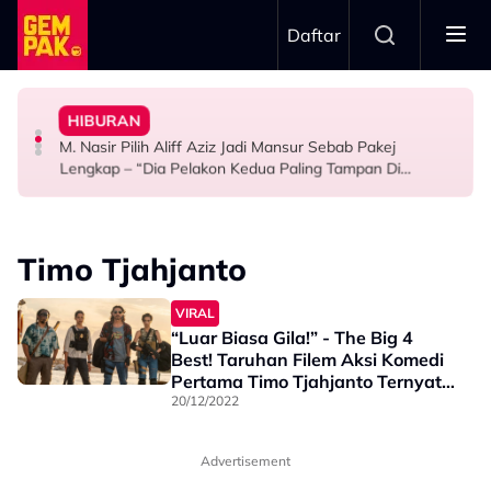
Skip to main content
Daftar
Mansur & Liu
“Bila Saya Cakap Dengan Lisa Nak Buat…”
HIBURAN
M. Nasir Pilih Aliff Aziz, Melinda Dadew Hidupkan Kisah
Ramai Masih Bujang Bukan Kerana Memilih Tetapi...
Impian Yusry Untuk Dikenali Sebagai Penyanyi Rock -
M. Nasir Pilih Aliff Aziz Jadi Mansur Sebab Pakej
HIBURAN
GAYA HIDUP
HIBURAN
Lengkap – “Dia Pelakon Kedua Paling Tampan Di
Malaysia”
Timo Tjahjanto
VIRAL
“Luar Biasa Gila!” - The Big 4
Best! Taruhan Filem Aksi Komedi
Pertama Timo Tjahjanto Ternyata
Lulus!
20/12/2022
Advertisement