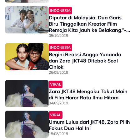
INDONESIA
Diputar di Malaysia; Dua Garis
Biru Tinggalkan Kreator Film
Remaja Kita Jauh ke Belakang.”-
Penonton
05/10/2019
INDONESIA
Begini Reaksi Angga Yunanda
dan Zara JKT48 Ditebak Soal
Cinlok
26/09/2019
VIRAL
Zara JKT48 Mengaku Takut Main
di Film Horor Ratu Ilmu Hitam
04/09/2019
VIRAL
Umum Lulus dari JKT48, Zara Pilih
Fokus Dua Hal Ini
15/08/2019