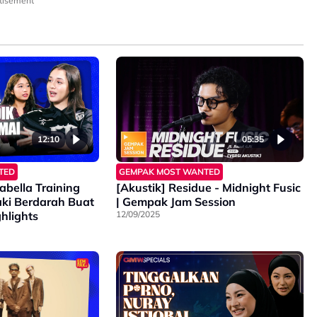
tisement
12:10
05:35
TED
GEMPAK MOST WANTED
bella Training
[Akustik] Residue - Midnight Fusic
ki Berdarah Buat
| Gempak Jam Session
hlights
12/09/2025