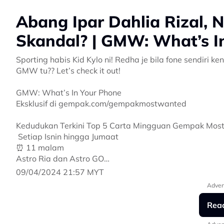
Abang Ipar Dahlia Rizal, N
Skandal? | GMW: What’s I
Sporting habis Kid Kylo ni! Redha je bila fone sendiri
GMW tu?? Let’s check it out!
GMW: What’s In Your Phone
Eksklusif di gempak.com/gempakmostwanted
Kedudukan Terkini Top 5 Carta Mingguan Gempak Mos
️ Setiap Isnin hingga Jumaat
⏰ 11 malam
Astro Ria dan Astro GO
Undi calon fav di gempak.com/gempakmostwanted
09/04/2024 21:57 MYT
Adver
#WhatsInYour
#GMWWhatsInYour
Rea
#GempakMostWanted