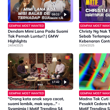
09:21
GEMPAK MOST WANTED
GEMPAK MOST WAN
Dendam Mimi Lana Pada Suami
Christy Ng Nak 
Tak Pernah Luntur? | GMW
Sebab Terlampa
Highlights
Kebenaran Conte
24/04/2025
Motif Trending 
15/04/2025
17:42
GEMPAK MOST WANTED
GEMPAK MOST WAN
"Orang kata anak saya cacat,
Madno Tak Cuti
suami lembik, mak saya..." -
Pesakit Cedera 
Syamimia | Motif Trending S4
Motif Trending 