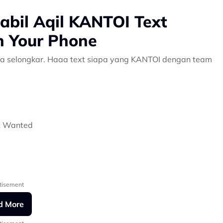
abil Aqil KANTOI Text
n Your Phone
 kena selongkar. Haaa text siapa yang KANTOI dengan team
t Wanted
tisement
d More