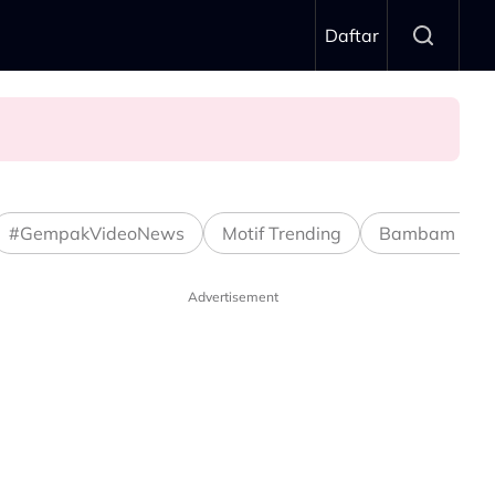
Daftar
#GempakVideoNews
Motif Trending
Bambam Stud
Advertisement