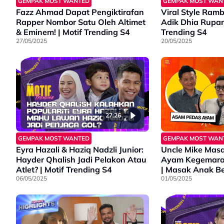
GEMPAK MOST WANTED
GEMPAK MOST WAN
Fazz Ahmad Dapat Pengiktirafan
Viral Style Ramb
Rapper Nombor Satu Oleh Altimet
Adik Dhia Rupan
& Eminem! | Motif Trending S4
Trending S4
27/05/2025
20/05/2025
27:26
GEMPAK MOST WANTED
GEMPAK MOST WAN
Eyra Hazali & Haziq Nadzli Junior:
Uncle Mike Mas
Hayder Qhalish Jadi Pelakon Atau
Ayam Kegemara
Atlet? | Motif Trending S4
| Masak Anak Be
06/05/2025
01/05/2025