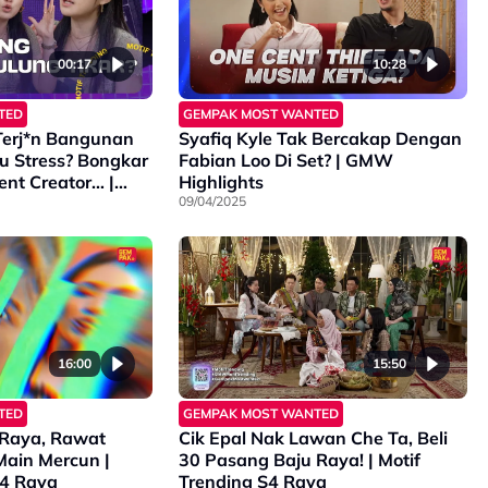
00:17
10:28
TED
GEMPAK MOST WANTED
Terj*n Bangunan
Syafiq Kyle Tak Bercakap Dengan
u Stress? Bongkar
Fabian Loo Di Set? | GMW
nt Creator… |
Highlights
S4
09/04/2025
16:00
15:50
TED
GEMPAK MOST WANTED
 Raya, Rawat
Cik Epal Nak Lawan Che Ta, Beli
Main Mercun |
30 Pasang Baju Raya! | Motif
S4 Raya
Trending S4 Raya