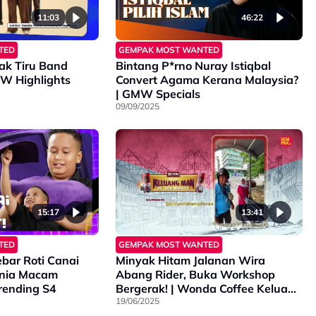
11:03
46:22
TED
GEMPAK MOST WANTED
Tak Tiru Band
Bintang P*rno Nuray Istiqbal
od? | GMW Highlights
Convert Agama Kerana Malaysia?
| GMW Specials
09/09/2025
15:17
13:41
TED
GEMPAK MOST WANTED
bar Roti Canai
Minyak Hitam Jalanan Wira
onia Macam
Abang Rider, Buka Workshop
Trending S4
Bergerak! | Wonda Coffee Keluang
Man of The Month
19/06/2025