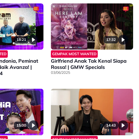
18:21
17:32
TED
GEMPAK MOST WANTED
ndonia, Peminat
Girlfriend Anak Tak Kenal Siapa
Naik Avanza! |
Rossa! | GMW Specials
S4
03/06/2025
15:00
14:43