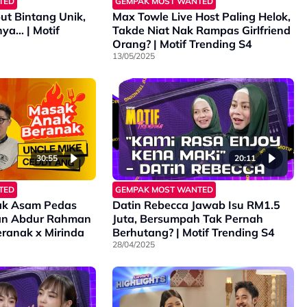
TED
GEMPAK MOST WANTED
ut Bintang Unik,
Max Towle Live Host Paling Helok,
ya… | Motif
Takde Niat Nak Rampas Girlfriend
Orang? | Motif Trending S4
13/05/2025
30:55
20:11
TED
GEMPAK MOST WANTED
ak Asam Pedas
Datin Rebecca Jawab Isu RM1.5
n Abdur Rahman
Juta, Bersumpah Tak Pernah
ranak x Mirinda
Berhutang? | Motif Trending S4
28/04/2025