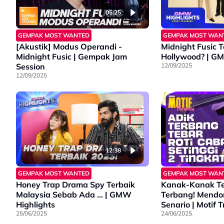
05:25
GEMPAK MOST WANTED
GEMPAK MOST WAN
[Akustik] Modus Operandi -
Midnight Fusic 
Midnight Fusic | Gempak Jam
Hollywo
Session
12/09/2025
12/09/2025
12:38
GEMPAK MOST WANTED
GEMPAK MOST WAN
Honey Trap Drama Spy Terbaik
Kanak-Kanak Te
Malaysia Sebab Ada … | GMW
Terbang! Mend
Highlights
Senario | Motif 
25/06/2025
24/06/2025