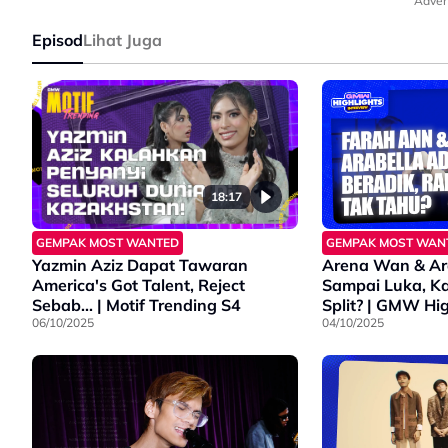
#GempakMostWanted2024
Adver
#AstroBaharu
Episod
Lihat Juga
#TakMacamDulu
18:17
GEMPAK MOST WANTED
GEMPAK MOST WAN
Yazmin Aziz Dapat Tawaran
Arena Wan & Ara
America's Got Talent, Reject
Sampai Luka, Ka
Sebab... | Motif Trending S4
Split? | GMW Hig
06/10/2025
04/10/2025