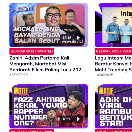
12:16
GEMPAK MOST WANTED
GEMPAK MOST WAN
Zahiril Adzim Pertama Kali
Lagu Inteam Me
Mengarah, Martabat Misi
Beratur Konvoi 
Berdarah Filem Paling Lucu 2025?
Motif Trending 
| GMW Highlights
18/06/2025
10/06/2025
18:50