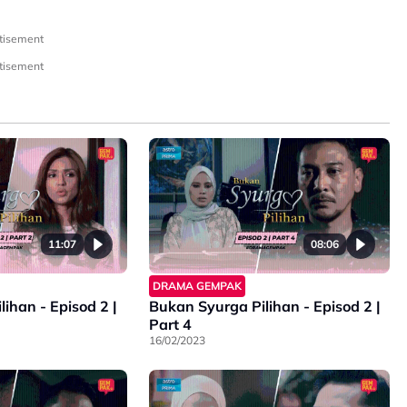
tisement
tisement
11:07
08:06
DRAMA GEMPAK
Episod 2 |
Bukan Syurga Pilihan - Episod 2 |
Part 4
16/02/2023