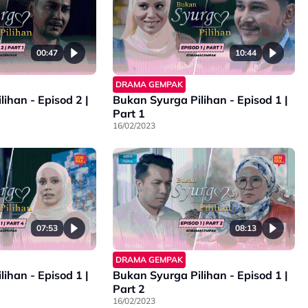
00:47
10:44
DRAMA GEMPAK
Episod 2 |
Bukan Syurga Pilihan - Episod 1 |
Part 1
16/02/2023
07:53
08:13
DRAMA GEMPAK
Episod 1 |
Bukan Syurga Pilihan - Episod 1 |
Part 2
16/02/2023