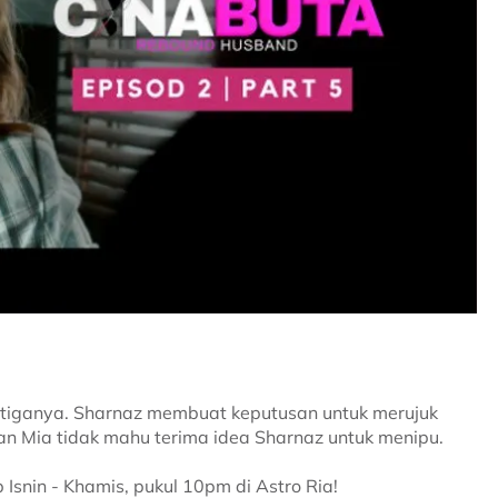
etiganya. Sharnaz membuat keputusan untuk merujuk
n Mia tidak mahu terima idea Sharnaz untuk menipu.
 Isnin - Khamis, pukul 10pm di Astro Ria!