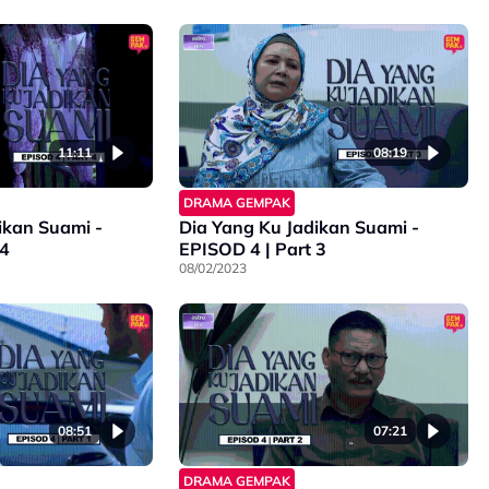
11:11
08:19
DRAMA GEMPAK
ikan Suami -
Dia Yang Ku Jadikan Suami -
 4
EPISOD 4 | Part 3
08/02/2023
08:51
07:21
DRAMA GEMPAK