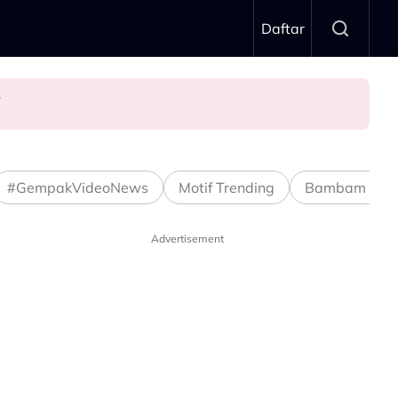
Daftar
n’
#GempakVideoNews
Motif Trending
Bambam Stud
Advertisement