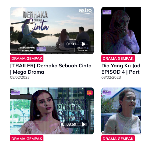
01:01
DRAMA GEMPAK
DRAMA GEMPAK
[TRAILER] Derhaka Sebuah Cinta
Dia Yang Ku Jad
| Mega Drama
EPISOD 4 | Part
08/02/2023
08/02/2023
08:59
DRAMA GEMPAK
DRAMA GEMPAK