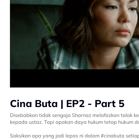
Cina Buta | EP2 - Part 5
Disebabkan tidak sengaja Sharnaz melafazkan talak k
kepada ustaz. Tapi apakan daya hukum tetap hukum da
Saksikan apa yang jadi lepas ni dalam #cinabuta setiap