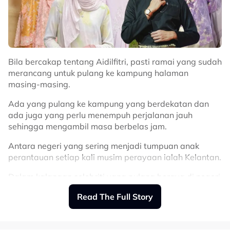
Bila bercakap tentang Aidilfitri, pasti ramai yang sudah
merancang untuk pulang ke kampung halaman
masing-masing.
Ada yang pulang ke kampung yang berdekatan dan
ada juga yang perlu menempuh perjalanan jauh
sehingga mengambil masa berbelas jam.
Antara negeri yang sering menjadi tumpuan anak
perantauan setiap kali musim perayaan ialah Kelantan.
Dalam kalangan selebriti yang pulang beraya di negeri
itu ialah Erysha Emyra, Ezzanie Jasny, Nabila Razali,
Read The Full Story
Jay Iskandar, Aishah Azman dan Uqasha Senrose.
1) Erysha Emyra