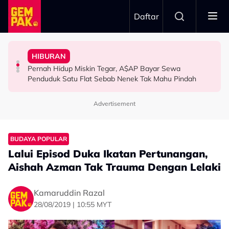
Skip to main content
Daftar
Tangkap Ikan Segar Setiap Hari
Aliff Aziz, Minta Netizen Berhenti Menghukum
HIBURAN
Permintaan Aneh Jared Leto Di Lokasi, Minta Nelayan
The Tomei Girls: Satu Wanita, Pelbagai Ekspresi
“Jangan Meroyan,Merentan...” - Ammar Alfian Pertahan
Pernah Hidup Miskin Tegar, A$AP Bayar Sewa
HIBURAN
Penduduk Satu Flat Sebab Nenek Tak Mahu Pindah
HIBURAN
HIBURAN
Advertisement
BUDAYA POPULAR
Lalui Episod Duka Ikatan Pertunangan,
Aishah Azman Tak Trauma Dengan Lelaki
Kamaruddin Razal
28/08/2019 | 10:55 MYT