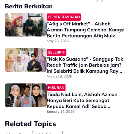
Berita Berkaitan
BERITA TEMPATAN
"Afiq’s Off Market" - Aishah
Azman Tumpang Gembira, Kongsi
Berita Pertunangan Afiq Muiz
May 28, 2026
SELEBRITI
"Nok Ko Suasano" - Sanggup Tak
Redah Traffic Jam Berbelas Jam?
Ini Selebriti Balik Kampung Raya
Di Kelantan
March 18, 2026
HIBURAN
Tiada Niat Lain, Aishah Azman
Hanya Beri Kata Semangat
Kepada Kamal Adli Sebab…
January 14, 2026
Related Topics