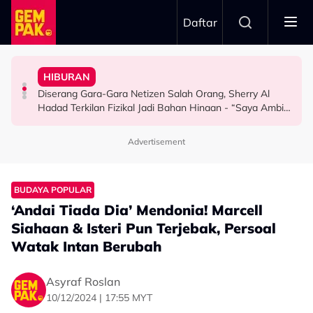
Skip to main content
Daftar
Penyingkiran Di Big Stage ALPHA
Hari…”
Selamat, Kenang Jasa Selamatkan Daripada
“Waktu Itu Aku Tiada, Pergi Nepal Naik Gunung 10
Kurang Dua Minit
HIBURAN
Afiq Sky Hadiahkan Buah Tangan Buat Syafinaz
Imran Aqil Kongsi Detik Sukar Isteri Ketika Berpantang -
Khairul Aming Raih Jualan Lebih RM2 Juta Dalam
Diserang Gara-Gara Netizen Salah Orang, Sherry Al
HIBURAN
HIBURAN
HIBURAN
Hadad Terkilan Fizikal Jadi Bahan Hinaan - “Saya Ambil
Masa Bina Nama…”
Advertisement
BUDAYA POPULAR
‘Andai Tiada Dia’ Mendonia! Marcell
Siahaan & Isteri Pun Terjebak, Persoal
Watak Intan Berubah
Asyraf Roslan
10/12/2024 | 17:55 MYT