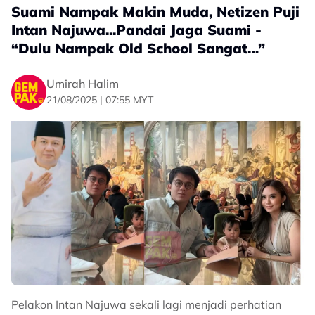
Suami Nampak Makin Muda, Netizen Puji
Intan Najuwa...Pandai Jaga Suami -
“Dulu Nampak Old School Sangat…”
Umirah Halim
21/08/2025 | 07:55 MYT
Pereka fesyen, Rizman Ruzaini, enggan memberi
sebarang komen berhubung isu yang mengaitkan
mereka sebagai individu berhutang dengan pelakon
Datin Intan Najuwa.
Salah seorang pengasasnya, Rizman Nordin berkata,
Pelakon Intan Najuwa sekali lagi menjadi perhatian
mereka tidak pasti kepada siapa isu itu ditujukan dan