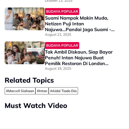
Dia Tak Sebut Nama…”
October 13, 2025
BUDAYA POPULAR
Suami Nampak Makin Muda,
Netizen Puji Intan
Najuwa...Pandai Jaga Suami -
“Dulu Nampak Old School
August 21, 2025
Sangat…”
BUDAYA POPULAR
Tak Ambil Diskaun, Siap Bayar
Penuh! Intan Najuwa Buat
Pemilik Restoran Di London
Sebak – ‘Dia Bukan Sahaja
August 19, 2025
Selebriti A-List Tapi…”
Related Topics
#Marcell Siahaan
#Intan
#Aidai Tiada Dia
Must Watch Video