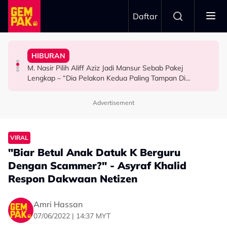
Skip to main content
Daftar
Mansur & Liu
“Bila Saya Cakap Dengan Lisa Nak Buat…”
HIBURAN
M. Nasir Pilih Aliff Aziz, Melinda Dadew Hidupkan Kisah
Ramai Masih Bujang Bukan Kerana Memilih Tetapi...
Impian Yusry Untuk Dikenali Sebagai Penyanyi Rock -
M. Nasir Pilih Aliff Aziz Jadi Mansur Sebab Pakej
HIBURAN
GAYA HIDUP
HIBURAN
Lengkap – “Dia Pelakon Kedua Paling Tampan Di
Malaysia”
Advertisement
VIRAL
"Biar Betul Anak Datuk K Berguru
Dengan Scammer?" - Asyraf Khalid
Respon Dakwaan Netizen
Amri Hassan
07/06/2022 | 14:37 MYT