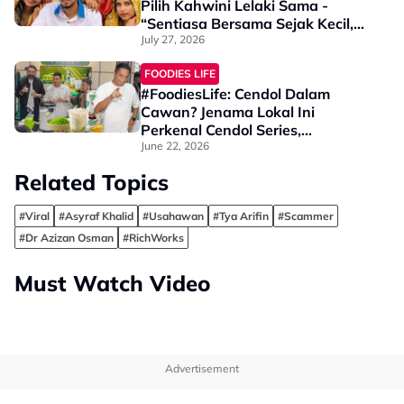
Pilih Kahwini Lelaki Sama -
“Sentiasa Bersama Sejak Kecil,
Tak Dapat Bayangkan Hidup
July 27, 2026
Berjauhan”
FOODIES LIFE
#FoodiesLife: Cendol Dalam
Cawan? Jenama Lokal Ini
Perkenal Cendol Series,
Spacedollah Pun Suka!
June 22, 2026
Related Topics
#Viral
#Asyraf Khalid
#Usahawan
#Tya Arifin
#Scammer
#Dr Azizan Osman
#RichWorks
Must Watch Video
Advertisement