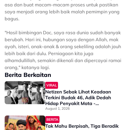
asa dan buat macam-macam proses untuk pastikan
saya menjadi orang lebih baik malah pemimpin yang
bagus.
"Hasil bimbingan Doc, saya rasa dunia sudah banyak
berubah. Hari ini, hubungan saya dengan Allah, mak
ayah, isteri, anak-anak & orang sekeliling adalah jauh
lebih baik dari dulu. Perniagaan kita juga
alhamdullillah, semakin dikenali dan dipercayai ramai
orang," katanya lagi.
Berita Berkaitan
VIRAL
Netizen Sebak Lihat Keadaan
Terkini Budak 46, Adik Dedah
Hidap Penyakit Mata -
“Penglihatan Dia Memang Slowly
August 1, 2026
Makin Tak Nampak…”
BERITA
Tak Mahu Berpisah, Tiga Beradik