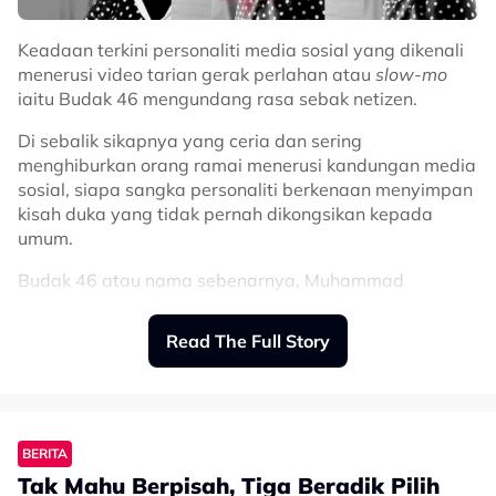
Keadaan terkini personaliti media sosial yang dikenali
menerusi video tarian gerak perlahan atau
slow-mo
iaitu Budak 46 mengundang rasa sebak netizen.
Di sebalik sikapnya yang ceria dan sering
menghiburkan orang ramai menerusi kandungan media
sosial, siapa sangka personaliti berkenaan menyimpan
kisah duka yang tidak pernah dikongsikan kepada
umum.
Budak 46 atau nama sebenarnya, Muhammad
Ammarzulkha, difahamkan menghidap retinitis
pigmentosa, iaitu sejenis penyakit mata yang boleh
Read The Full Story
menyebabkan penglihatan merosot secara beransur-
ansur.
Perkara itu didedahkan oleh adiknya, Cuna, menerusi
ruangan komen pada video terbaharu yang dimuat
BERITA
naik di TikTok.
Tak Mahu Berpisah, Tiga Beradik Pilih