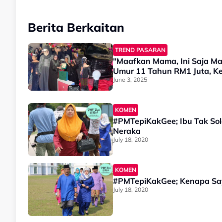
Berita Berkaitan
TREND PASARAN
"Maafkan Mama, Ini Saja M
Umur 11 Tahun RM1 Juta, K
June 3, 2025
KOMEN
#PMTepiKakGee; Ibu Tak Sol
Neraka
July 18, 2020
KOMEN
#PMTepiKakGee; Kenapa Say
July 18, 2020