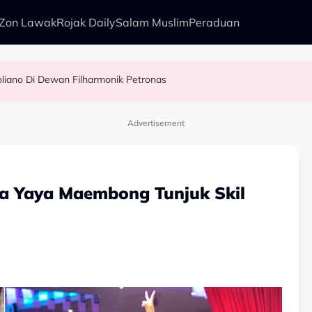
Zon Lawak
Rojak Daily
Salam Muslim
Peraduan
liano Di Dewan Filharmonik Petronas
agi Suka Bawa Watak Jahat - “Tak Semestinya Hero Saja Menyerlah…”
 - Ezzanie Jasny
l Sebab…
Advertisement
a Yaya Maembong Tunjuk Skil