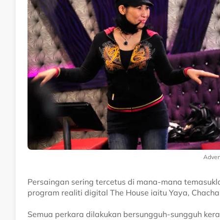
Adver
Persaingan sering tercetus di mana-mana temasuklah
program realiti digital The House iaitu Yaya, Cha
Semua perkara dilakukan bersungguh-sungguh ke