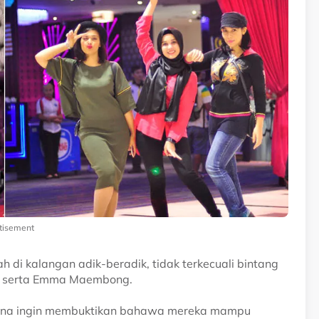
tisement
 di kalangan adik-beradik, tidak terkecuali bintang
cha serta Emma Maembong.
rana ingin membuktikan bahawa mereka mampu