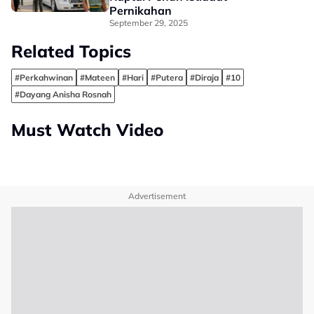
Pernikahan
September 29, 2025
Related Topics
#Perkahwinan
#Mateen
#Hari
#Putera
#Diraja
#10
#Dayang Anisha Rosnah
Must Watch Video
Advertisement