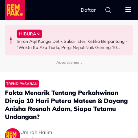
Skip to main content
Daftar
Masa Bina Nama…”
Hadad Terkilan Fizikal Jadi Bahan Hinaan - “Saya Ambil
Kurang Dua Minit
- Noraniza Idris
HIBURAN
Diserang Gara-Gara Netizen Salah Orang, Sherry Al
Khairul Aming Raih Jualan Lebih RM2 Juta Dalam
“Ada Yang Datang Menyapa, Teresak-Esak Menangis…”
Imran Aqil Kongsi Detik Sukar Isteri Ketika Berpantang -
HIBURAN
HIBURAN
HIBURAN
“Waktu Itu Aku Tiada, Pergi Nepal Naik Gunung 10
Hari…”
Advertisement
TREND PASARAN
Fakta Menarik Tentang Perkahwinan
Diraja 10 Hari Putera Mateen & Dayang
Anisha Rosnah Adam, Siapa Tetamu
Undangan?
Umirah Halim