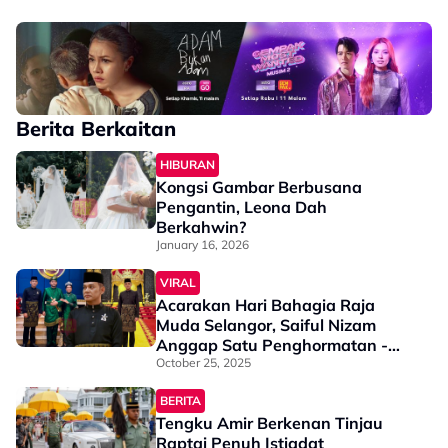
Berita Berkaitan
HIBURAN
Kongsi Gambar Berbusana
Pengantin, Leona Dah
Berkahwin?
January 16, 2026
VIRAL
Acarakan Hari Bahagia Raja
Muda Selangor, Saiful Nizam
Anggap Satu Penghormatan -
"Saya Banyak Buat Rujukan &
October 25, 2025
Latihan..."
BERITA
Tengku Amir Berkenan Tinjau
Raptai Penuh Istiadat