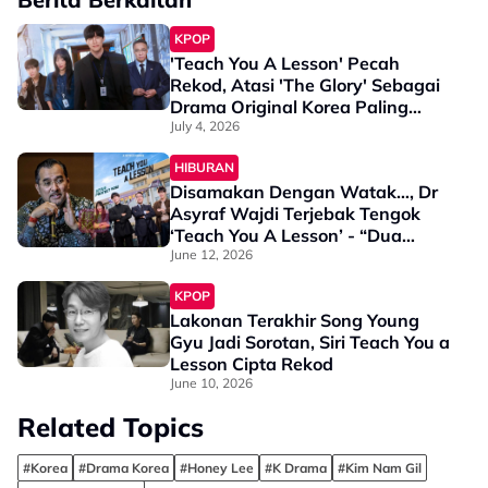
KPOP
'Teach You A Lesson' Pecah
Rekod, Atasi 'The Glory' Sebagai
Drama Original Korea Paling
Ditonton Di Netflix
July 4, 2026
HIBURAN
Disamakan Dengan Watak…, Dr
Asyraf Wajdi Terjebak Tengok
‘Teach You A Lesson’ - “Dua
Malam Dah Tidur Lewat”
June 12, 2026
KPOP
Lakonan Terakhir Song Young
Gyu Jadi Sorotan, Siri Teach You a
Lesson Cipta Rekod
June 10, 2026
Related Topics
#Korea
#Drama Korea
#Honey Lee
#K Drama
#Kim Nam Gil