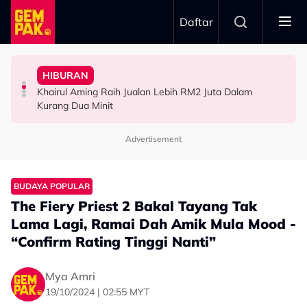
Skip to main content
Daftar
Hari…”
“Waktu Itu Aku Tiada, Pergi Nepal Naik Gunung 10
- Noraniza Idris
Jangan Terlalu Campuri Urusan Rumah Tangga Anak
HIBURAN
Imran Aqil Kongsi Detik Sukar Isteri Ketika Berpantang -
“Ada Yang Datang Menyapa, Teresak-Esak Menangis…”
“Biarlah Mereka Yang Pilih” - Jinggo Nasihat Ibu Bapa
Khairul Aming Raih Jualan Lebih RM2 Juta Dalam
HIBURAN
HIBURAN
SELEBRITI
Kurang Dua Minit
Advertisement
BUDAYA POPULAR
The Fiery Priest 2 Bakal Tayang Tak
Lama Lagi, Ramai Dah Amik Mula Mood -
“Confirm Rating Tinggi Nanti”
Mya Amri
19/10/2024 | 02:55 MYT